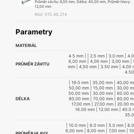
Průměr závitu
:
6,00 mm
,
Délka
:
40,00 mm
,
Průměr hlavy
:
12,00 mm
Kód
:
015.46.214
Parametry
MATERIÁL
4.5 mm
|
| 2.5 mm
| 3.0 mm
| 4.
6,00 mm
| 4,00 mm
| 3,00 mm
| 
PRŮMĚR ZÁVITU
mm
| 4,50 mm
| 3.50 mm
| 4.00
4.5
| 16.0 mm
| 35,00 mm
| 40,00 
50,00 mm
| 15,00 mm
| 30,00 
50.00 mm
| 30.00 mm
| 60.00 
DÉLKA
60,00 mm
| 70,00 mm
| 80,00 
17,00 mm
| 27,00 mm
| 20.00 
16.00 mm
| 12.00 mm
| 40.0
35.
| 10.0 mm
| 6.0 mm
| 5.0 mm
| 8.
6,00 mm
| 8,00 mm
| 7,00 mm
| 1
PRŮMĚR HLAVY