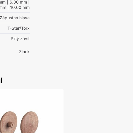
 mm
| 6.00 mm
|
 mm
| 10.00 mm
Zápustná hlava
T-Star/Torx
Plný závit
Zinek
í