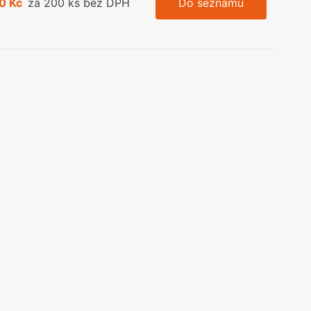
0 Kč
za 200 ks bez DPH
Do seznamu