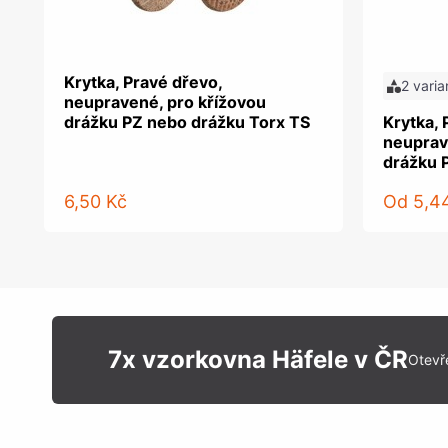
Krytka, Pravé dřevo,
2 varia
neupravené, pro křížovou
drážku PZ nebo drážku Torx TS
Krytka, 
neuprav
drážku 
6,50 Kč
Od
5,4
7x vzorkovna Häfele v ČR
Otevř