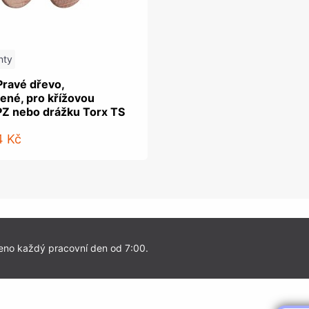
nty
Pravé dřevo,
ené, pro křížovou
PZ nebo drážku Torx TS
4 Kč
eno každý pracovní den od 7:00.