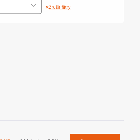
olečka
Zrušit filtry
olové nohy, Nábytkové nohy a
chanismy nastavení
olová kování
bytkové kluzáky a kolečka