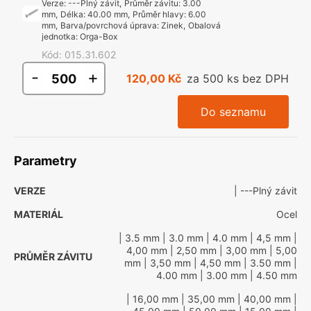
Verze
:
---Plný závit
,
Průměr závitu
:
3.00
mm
,
Délka
:
40.00 mm
,
Průměr hlavy
:
6.00
mm
,
Barva/povrchová úprava
:
Zinek
,
Obalová
jednotka
:
Orga-Box
Kód
:
015.31.602
-
+
120,00 Kč
za 500 ks bez DPH
Do seznamu
Parametry
VERZE
| ---Plný závit
MATERIÁL
Ocel
| 3.5 mm
| 3.0 mm
| 4.0 mm
| 4,5 mm
|
4,00 mm
| 2,50 mm
| 3,00 mm
| 5,00
PRŮMĚR ZÁVITU
mm
| 3,50 mm
| 4,50 mm
| 3.50 mm
|
4.00 mm
| 3.00 mm
| 4.50 mm
| 16,00 mm
| 35,00 mm
| 40,00 mm
|