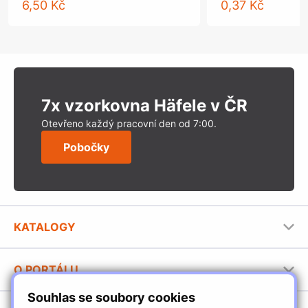
6,50 Kč
0,37 Kč
7x vzorkovna Häfele v ČR
Otevřeno každý pracovní den od 7:00.
Pobočky
KATALOGY
Nábytkové kování Häfele
O PORTÁLU
Stavební katalog Häfele
Souhlas se soubory cookies
Provozovatel portálu
Brožury Häfele