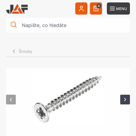
0
MENU
Šrouby