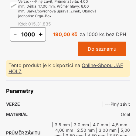
Verze
:
---Plný závit
,
Průměr závitu
:
4,00
mm
,
Délka
:
17,00 mm
,
Průměr hlavy
:
8,00
mm
,
Barva/povrchová úprava
:
Zinek
,
Obalová
jednotka
:
Orga-Box
Kód
:
015.31.835
-
+
190,00 Kč
za 1000 ks bez DPH
Do seznamu
Tento produkt je k dispozici na
Online-Shopu JAF
HOLZ
Parametry
VERZE
| ---Plný závit
MATERIÁL
Ocel
| 3.5 mm
| 3.0 mm
| 4.0 mm
| 4,5 mm
|
4,00 mm
| 2,50 mm
| 3,00 mm
| 5,00
PRŮMĚR ZÁVITU
mm
| 3,50 mm
| 4,50 mm
| 3.50 mm
|