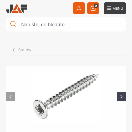
0
MENU
Šrouby