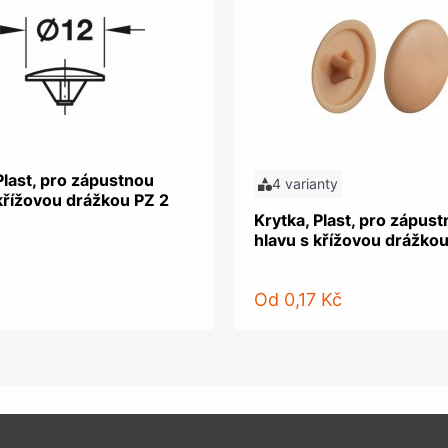
Plast, pro zápustnou
4 varianty
křížovou drážkou PZ 2
Krytka, Plast, pro zápus
hlavu s křížovou drážkou
Od
0,17 Kč