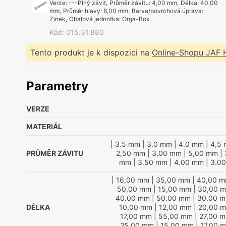
Verze
:
---Plný závit
,
Průměr závitu
:
4,00 mm
,
Délka
:
40,00
mm
,
Průměr hlavy
:
8,00 mm
,
Barva/povrchová úprava
:
Zinek
,
Obalová jednotka
:
Orga-Box
Kód
:
015.31.880
Tento produkt je k dispozici na
Online-Shopu JAF
Parametry
VERZE
MATERIÁL
| 3.5 mm
| 3.0 mm
| 4.0 mm
| 4,5
PRŮMĚR ZÁVITU
2,50 mm
| 3,00 mm
| 5,00 mm
| 
mm
| 3.50 mm
| 4.00 mm
| 3.0
| 16,00 mm
| 35,00 mm
| 40,00 
50,00 mm
| 15,00 mm
| 30,00 
40.00 mm
| 50.00 mm
| 30.00 
DÉLKA
10,00 mm
| 12,00 mm
| 20,00 
17,00 mm
| 55,00 mm
| 27,00 
25.00 mm
| 15.00 mm
| 17.00 