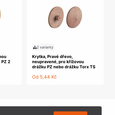
2 varianty
tnou
Krytka, Pravé dřevo,
 PZ 2
neupravené, pro křížovou
drážku PZ nebo drážku Torx TS
Od
5,44 Kč