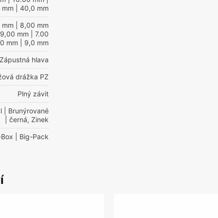
0 mm
| 40,0 mm
0 mm
| 8,00 mm
 9,00 mm
| 7.00
00 mm
| 9,0 mm
Zápustná hlava
ížová drážka PZ
Plný závit
l
| Brunýrované
| černá, Zinek
-Box
| Big-Pack
í