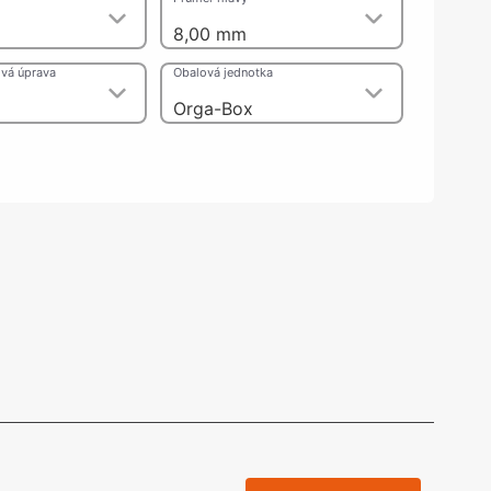
olečka
m
8,00 mm
olové nohy, Nábytkové nohy a
chanismy nastavení
vá úprava
Obalová jednotka
olová kování
bytkové kluzáky a kolečka
Orga-Box