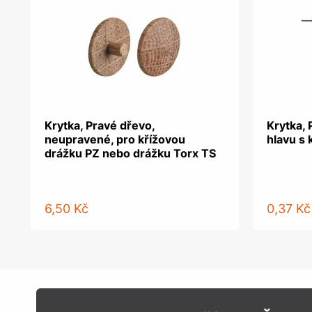
Krytka, Pravé dřevo,
Krytka, 
neupravené, pro křížovou
hlavu s 
drážku PZ nebo drážku Torx TS
6,50 Kč
0,37 Kč