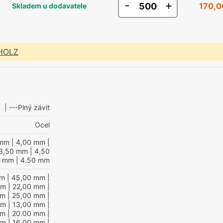
-
+
170,0
Skladem u dodavatele
 HOLZ
| ---Plný závit
Ocel
 mm
| 4,00 mm
|
3,50 mm
| 4,50
0 mm
| 4.50 mm
mm
| 45,00 mm
|
mm
| 22,00 mm
|
mm
| 25,00 mm
|
mm
| 13,00 mm
|
mm
| 20.00 mm
|
mm
| 16.00 mm
|