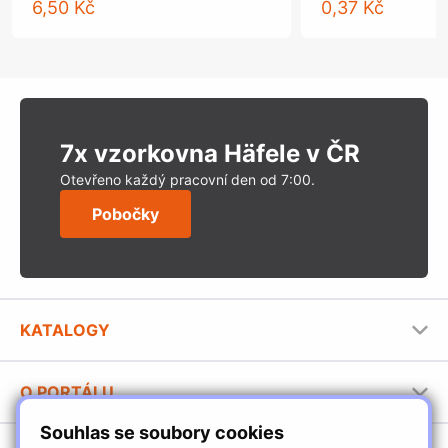
6,50 Kč
0,37 Kč
7x vzorkovna Häfele v ČR
Otevřeno každý pracovní den od 7:00.
Pobočky
KATALOGY
Nábytkové kování Häfele
O PORTÁLU
Stavební katalog Häfele
Souhlas se soubory cookies
Provozovatel portálu
Brožury Häfele