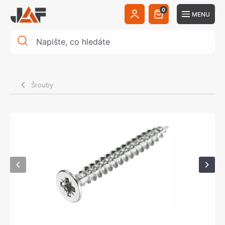
0
MENU
Šrouby