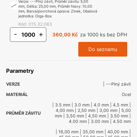
Verze
:
---Plný závit
,
Průměr závitu
:
5,00
mm
,
Délka
:
25,00 mm
,
Průměr hlavy
:
10,00
mm
,
Barva/povrchová úprava
:
Zinek
,
Obalová
jednotka
:
Orga-Box
Kód
:
015.32.083
-
+
360,00 Kč
za 1000 ks bez DPH
Do seznamu
Parametry
VERZE
| ---Plný závit
MATERIÁL
Ocel
| 3.5 mm
| 3.0 mm
| 4.0 mm
| 4,5 mm
|
4,00 mm
| 2,50 mm
| 3,00 mm
| 5,00
PRŮMĚR ZÁVITU
mm
| 3,50 mm
| 4,50 mm
| 3.50 mm
|
4.00 mm
| 3.00 mm
| 4.50 mm
| 16,00 mm
| 35,00 mm
| 40,00 mm
|