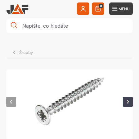
0
MENU
Šrouby