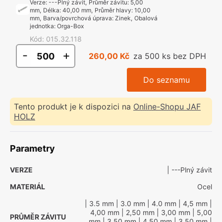
Verze
:
---Plný závit
,
Průměr závitu
:
5,00
mm
,
Délka
:
40,00 mm
,
Průměr hlavy
:
10,00
mm
,
Barva/povrchová úprava
:
Zinek
,
Obalová
jednotka
:
Orga-Box
Kód
:
015.32.118
-
+
260,00 Kč
za 500 ks bez DPH
Do seznamu
Tento produkt je k dispozici na
Online-Shopu JAF
HOLZ
Parametry
VERZE
| ---Plný závit
MATERIÁL
Ocel
| 3.5 mm
| 3.0 mm
| 4.0 mm
| 4,5 mm
|
4,00 mm
| 2,50 mm
| 3,00 mm
| 5,00
PRŮMĚR ZÁVITU
mm
| 3,50 mm
| 4,50 mm
| 3.50 mm
|