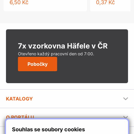
6,50 Kč
0,37 Kč
7x vzorkovna Häfele v ČR
Otevřeno každý pracovní den od 7:00.
Pobočky
KATALOGY
Nábytkové kování Häfele
O PORTÁLU
Stavební katalog Häfele
Souhlas se soubory cookies
Provozovatel portálu
Brožury Häfele