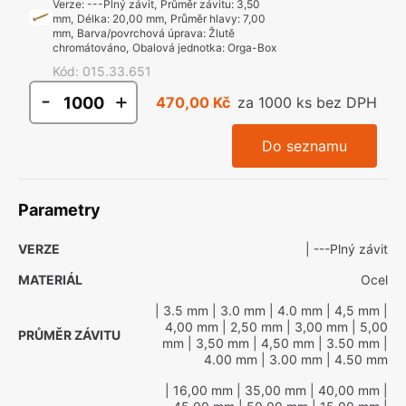
Verze
:
---Plný závit
,
Průměr závitu
:
3,50
mm
,
Délka
:
20,00 mm
,
Průměr hlavy
:
7,00
mm
,
Barva/povrchová úprava
:
Žlutě
chromátováno
,
Obalová jednotka
:
Orga-Box
Kód
:
015.33.651
-
+
470,00 Kč
za 1000 ks bez DPH
Do seznamu
Parametry
VERZE
| ---Plný závit
MATERIÁL
Ocel
| 3.5 mm
| 3.0 mm
| 4.0 mm
| 4,5 mm
|
4,00 mm
| 2,50 mm
| 3,00 mm
| 5,00
PRŮMĚR ZÁVITU
mm
| 3,50 mm
| 4,50 mm
| 3.50 mm
|
4.00 mm
| 3.00 mm
| 4.50 mm
| 16,00 mm
| 35,00 mm
| 40,00 mm
|