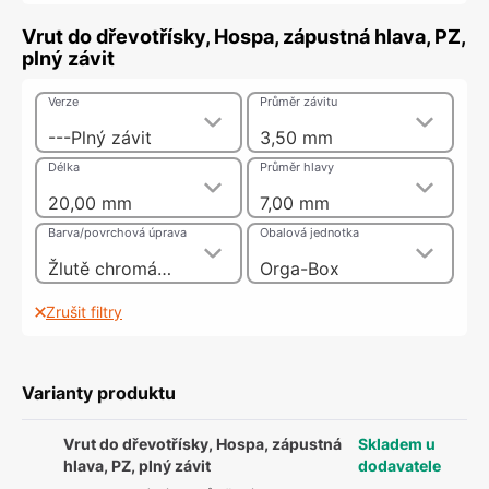
Vrut do dřevotřísky, Hospa, zápustná hlava, PZ,
plný závit
Verze
Průměr závitu
---Plný závit
3,50 mm
Délka
Průměr hlavy
20,00 mm
7,00 mm
Barva/povrchová úprava
Obalová jednotka
Žlutě chromátováno
Orga-Box
Zrušit filtry
Varianty produktu
Vrut do dřevotřísky, Hospa, zápustná
Skladem u
hlava, PZ, plný závit
dodavatele