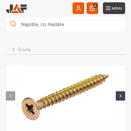
0
MENU
Šrouby