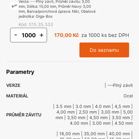
Verze
:
---Plný závit
,
Průměr závitu
:
3,00
mm
,
Délka
:
15,00 mm
,
Průměr hlavy
:
5,00
mm
,
Barva/povrchová úprava
:
Nikl
,
Obalová
jednotka
:
Orga-Box
Kód
:
015.35.333
-
+
170,00 Kč
za 1000 ks bez DPH
Do seznamu
Parametry
VERZE
| ---Plný závit
MATERIÁL
Ocel
| 3.5 mm
| 3.0 mm
| 4.0 mm
| 4,5 mm
|
4,00 mm
| 2,50 mm
| 3,00 mm
| 5,00
PRŮMĚR ZÁVITU
mm
| 3,50 mm
| 4,50 mm
| 3.50 mm
|
4.00 mm
| 3.00 mm
| 4.50 mm
| 16,00 mm
| 35,00 mm
| 40,00 mm
|