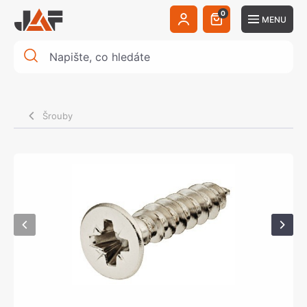
0
MENU
Šrouby