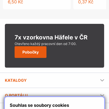
6,50 Kč
0,37 Kč
7x vzorkovna Häfele v ČR
Otevřeno každý pracovní den od 7:00.
Pobočky
KATALOGY
Nábytkové kování Häfele
O PORTÁLU
Stavební katalog Häfele
Souhlas se soubory cookies
Provozovatel portálu
Brožury Häfele