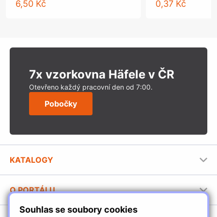
6,50 Kč
0,37 Kč
7x vzorkovna Häfele v ČR
Otevřeno každý pracovní den od 7:00.
Pobočky
KATALOGY
Nábytkové kování Häfele
O PORTÁLU
Stavební katalog Häfele
Souhlas se soubory cookies
Provozovatel portálu
Brožury Häfele