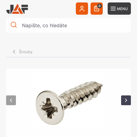
0
MENU
Šrouby