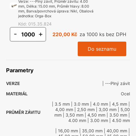
Verze
:
---Plný závit
,
Průměr závitu
:
4.00
mm
,
Délka
:
15.00 mm
,
Průměr hlavy
:
8.00
mm
,
Barva/povrchová úprava
:
Nikl
,
Obalová
jednotka
:
Orga-Box
Kód
:
015.35.824
-
+
220,00 Kč
za 1000 ks bez DPH
Do seznamu
Parametry
VERZE
| ---Plný závit
MATERIÁL
Ocel
| 3.5 mm
| 3.0 mm
| 4.0 mm
| 4,5 mm
|
4,00 mm
| 2,50 mm
| 3,00 mm
| 5,00
PRŮMĚR ZÁVITU
mm
| 3,50 mm
| 4,50 mm
| 3.50 mm
|
4.00 mm
| 3.00 mm
| 4.50 mm
| 16,00 mm
| 35,00 mm
| 40,00 mm
|