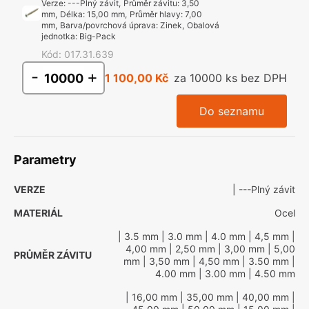
Verze
:
---Plný závit
,
Průměr závitu
:
3,50
mm
,
Délka
:
15,00 mm
,
Průměr hlavy
:
7,00
mm
,
Barva/povrchová úprava
:
Zinek
,
Obalová
jednotka
:
Big-Pack
Kód
:
017.31.639
-
+
1 100,00 Kč
za 10000 ks bez DPH
Do seznamu
Parametry
VERZE
| ---Plný závit
MATERIÁL
Ocel
| 3.5 mm
| 3.0 mm
| 4.0 mm
| 4,5 mm
|
4,00 mm
| 2,50 mm
| 3,00 mm
| 5,00
PRŮMĚR ZÁVITU
mm
| 3,50 mm
| 4,50 mm
| 3.50 mm
|
4.00 mm
| 3.00 mm
| 4.50 mm
| 16,00 mm
| 35,00 mm
| 40,00 mm
|