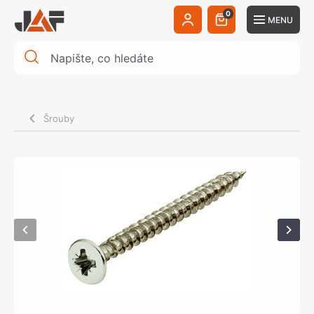
0
MENU
Šrouby