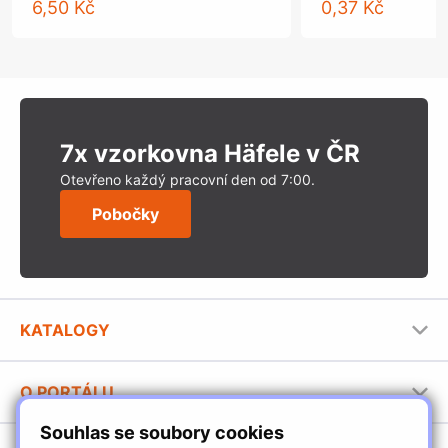
6,50 Kč
0,37 Kč
7x vzorkovna Häfele v ČR
Otevřeno každý pracovní den od 7:00.
Pobočky
KATALOGY
Nábytkové kování Häfele
O PORTÁLU
Stavební katalog Häfele
Souhlas se soubory cookies
Provozovatel portálu
Brožury Häfele