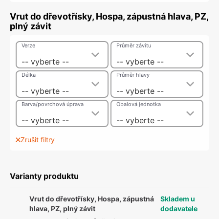
Vrut do dřevotřísky, Hospa, zápustná hlava, PZ,
plný závit
Verze
Průměr závitu
-- vyberte --
-- vyberte --
Délka
Průměr hlavy
-- vyberte --
-- vyberte --
Barva/povrchová úprava
Obalová jednotka
-- vyberte --
-- vyberte --
Zrušit filtry
Varianty produktu
Vrut do dřevotřísky, Hospa, zápustná
Skladem u
hlava, PZ, plný závit
dodavatele