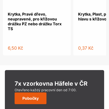
Krytka, Pravé dřevo,
Krytka, Plast, p
neupravené, pro křížovou
hlavu s křížovo
drážku PZ nebo drážku Torx
TS
6,50 Kč
0,37 Kč
7x vzorkovna Häfele v ČR
Otevřeno každý pracovní den od 7:00.
Pobočky