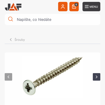
0
MENU
Šrouby