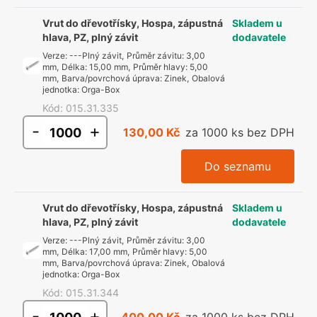
Vrut do dřevotřísky, Hospa, zápustná
Skladem u
hlava, PZ, plný závit
dodavatele
Verze
:
---Plný závit
,
Průměr závitu
:
3,00
mm
,
Délka
:
15,00 mm
,
Průměr hlavy
:
5,00
mm
,
Barva/povrchová úprava
:
Zinek
,
Obalová
jednotka
:
Orga-Box
Kód
:
015.31.335
-
+
130,00 Kč
za 1000 ks bez DPH
Do seznamu
Vrut do dřevotřísky, Hospa, zápustná
Skladem u
hlava, PZ, plný závit
dodavatele
Verze
:
---Plný závit
,
Průměr závitu
:
3,00
mm
,
Délka
:
17,00 mm
,
Průměr hlavy
:
5,00
mm
,
Barva/povrchová úprava
:
Zinek
,
Obalová
jednotka
:
Orga-Box
Kód
:
015.31.344
-
+