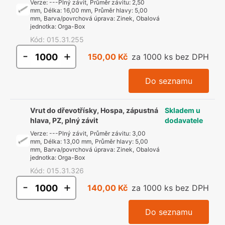
Verze
:
---Plný závit
,
Průměr závitu
:
2,50
mm
,
Délka
:
16,00 mm
,
Průměr hlavy
:
5,00
mm
,
Barva/povrchová úprava
:
Zinek
,
Obalová
jednotka
:
Orga-Box
Kód
:
015.31.255
-
+
150,00 Kč
za 1000 ks bez DPH
Do seznamu
Vrut do dřevotřísky, Hospa, zápustná
Skladem u
hlava, PZ, plný závit
dodavatele
Verze
:
---Plný závit
,
Průměr závitu
:
3,00
mm
,
Délka
:
13,00 mm
,
Průměr hlavy
:
5,00
mm
,
Barva/povrchová úprava
:
Zinek
,
Obalová
jednotka
:
Orga-Box
Kód
:
015.31.326
-
+
140,00 Kč
za 1000 ks bez DPH
Do seznamu