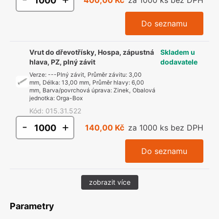
400,00 Kč
za 1000 ks bez DPH
Do seznamu
Vrut do dřevotřísky, Hospa, zápustná
Skladem u
hlava, PZ, plný závit
dodavatele
Verze
:
---Plný závit
,
Průměr závitu
:
3,00
mm
,
Délka
:
13,00 mm
,
Průměr hlavy
:
6,00
mm
,
Barva/povrchová úprava
:
Zinek
,
Obalová
jednotka
:
Orga-Box
Kód
:
015.31.522
-
+
140,00 Kč
za 1000 ks bez DPH
Do seznamu
zobrazit více
Parametry