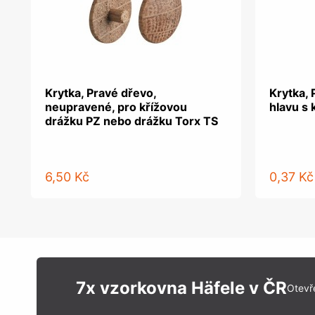
Krytka, Pravé dřevo,
Krytka, 
neupravené, pro křížovou
hlavu s 
drážku PZ nebo drážku Torx TS
6,50 Kč
0,37 Kč
7x vzorkovna Häfele v ČR
Otevř