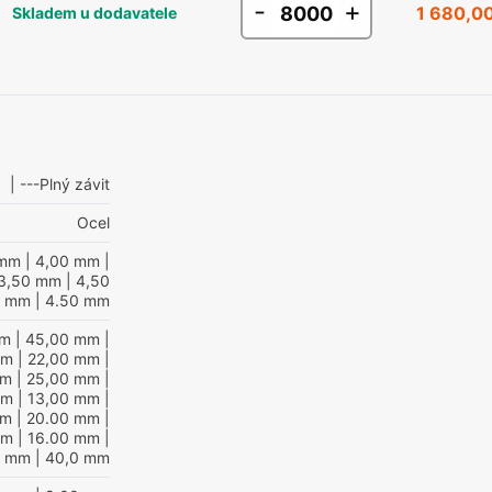
-
+
1 680,0
Skladem u dodavatele
| ---Plný závit
Ocel
 mm
| 4,00 mm
|
3,50 mm
| 4,50
0 mm
| 4.50 mm
mm
| 45,00 mm
|
mm
| 22,00 mm
|
mm
| 25,00 mm
|
mm
| 13,00 mm
|
mm
| 20.00 mm
|
mm
| 16.00 mm
|
0 mm
| 40,0 mm