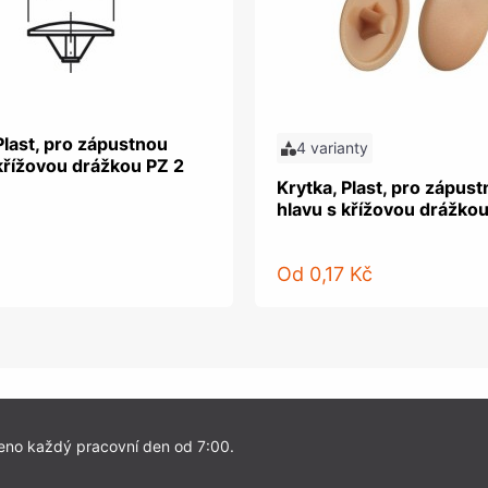
Plast, pro zápustnou
4 varianty
křížovou drážkou PZ 2
Krytka, Plast, pro zápus
hlavu s křížovou drážkou
Od
0,17 Kč
eno každý pracovní den od 7:00.