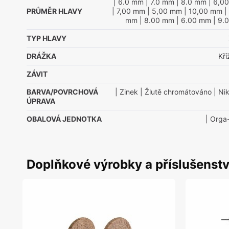
| 6.0 mm
| 7.0 mm
| 8.0 mm
| 6,0
PRŮMĚR HLAVY
| 7,00 mm
| 5,00 mm
| 10,00 mm
|
mm
| 8.00 mm
| 6.00 mm
| 9.
TYP HLAVY
DRÁŽKA
Kř
ZÁVIT
BARVA/POVRCHOVÁ
| Zinek
| Žlutě chromátováno
| Nik
ÚPRAVA
OBALOVÁ JEDNOTKA
| Orga
Doplňkové výrobky a příslušenstv