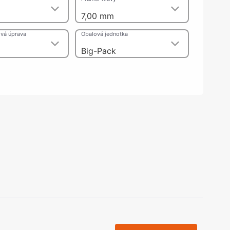
olečka
m
7,00 mm
olové nohy, Nábytkové nohy a
chanismy nastavení
vá úprava
Obalová jednotka
olová kování
bytkové kluzáky a kolečka
Big-Pack