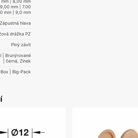
0 mm
| 8,00 mm
 9,00 mm
| 7.00
00 mm
| 9,0 mm
Zápustná hlava
ížová drážka PZ
Plný závit
l
| Brunýrované
| černá, Zinek
-Box
| Big-Pack
í