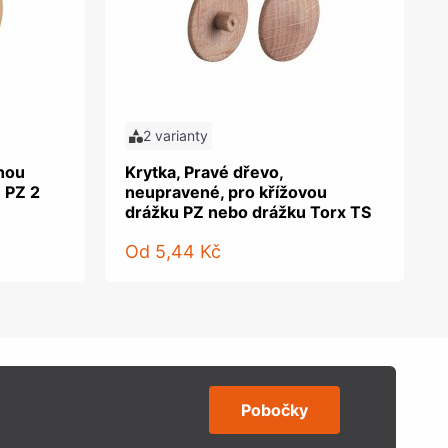
2 varianty
tnou
Krytka, Pravé dřevo,
 PZ 2
neupravené, pro křížovou
drážku PZ nebo drážku Torx TS
Od
5,44 Kč
Pobočky