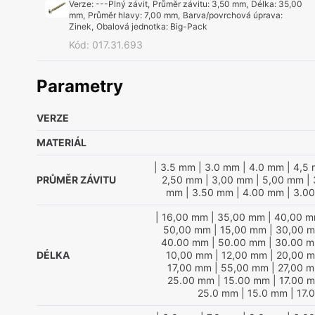
Verze
:
---Plný závit
,
Průměr závitu
:
3,50 mm
,
Délka
:
35,00
mm
,
Průměr hlavy
:
7,00 mm
,
Barva/povrchová úprava
:
Zinek
,
Obalová jednotka
:
Big-Pack
Kód
:
017.31.693
Parametry
VERZE
MATERIÁL
| 3.5 mm
| 3.0 mm
| 4.0 mm
| 4,5
PRŮMĚR ZÁVITU
2,50 mm
| 3,00 mm
| 5,00 mm
| 
mm
| 3.50 mm
| 4.00 mm
| 3.0
| 16,00 mm
| 35,00 mm
| 40,00 
50,00 mm
| 15,00 mm
| 30,00 
40.00 mm
| 50.00 mm
| 30.00 
DÉLKA
10,00 mm
| 12,00 mm
| 20,00 
17,00 mm
| 55,00 mm
| 27,00 
25.00 mm
| 15.00 mm
| 17.00 
25.0 mm
| 15.0 mm
| 17.