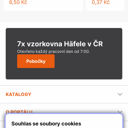
6,50 Kč
0,37 Kč
7x vzorkovna Häfele v ČR
Otevřeno každý pracovní den od 7:00.
Pobočky
KATALOGY
Nábytkové kování Häfele
O PORTÁLU
Stavební katalog Häfele
Souhlas se soubory cookies
Provozovatel portálu
Brožury Häfele