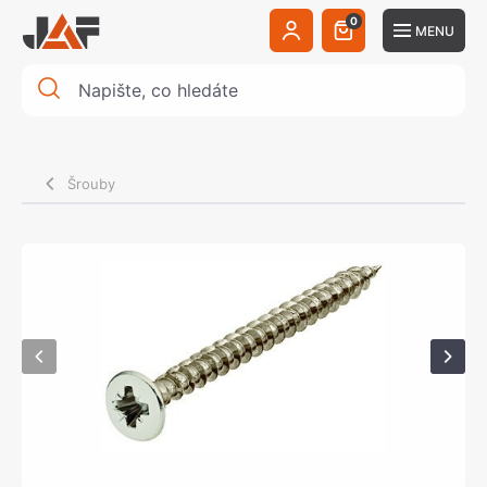
0
MENU
Šrouby