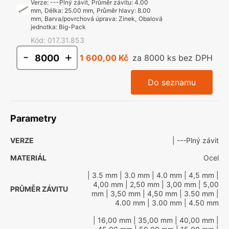
Verze
:
---Plný závit
,
Průměr závitu
:
4.00
mm
,
Délka
:
25.00 mm
,
Průměr hlavy
:
8.00
mm
,
Barva/povrchová úprava
:
Zinek
,
Obalová
jednotka
:
Big-Pack
Kód
:
017.31.853
-
+
1 600,00 Kč
za 8000 ks bez DPH
Do seznamu
Parametry
VERZE
| ---Plný závit
MATERIÁL
Ocel
| 3.5 mm
| 3.0 mm
| 4.0 mm
| 4,5 mm
|
4,00 mm
| 2,50 mm
| 3,00 mm
| 5,00
PRŮMĚR ZÁVITU
mm
| 3,50 mm
| 4,50 mm
| 3.50 mm
|
4.00 mm
| 3.00 mm
| 4.50 mm
| 16,00 mm
| 35,00 mm
| 40,00 mm
|