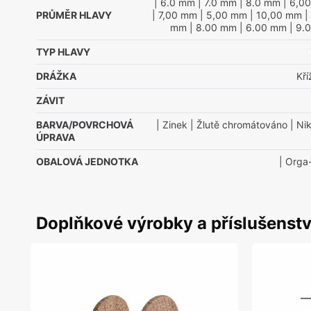
| 6.0 mm
| 7.0 mm
| 8.0 mm
| 6,0
PRŮMĚR HLAVY
| 7,00 mm
| 5,00 mm
| 10,00 mm
|
mm
| 8.00 mm
| 6.00 mm
| 9.
TYP HLAVY
DRÁŽKA
Kř
ZÁVIT
BARVA/POVRCHOVÁ
| Zinek
| Žlutě chromátováno
| Nik
ÚPRAVA
OBALOVÁ JEDNOTKA
| Orga
Doplňkové výrobky a příslušenstv