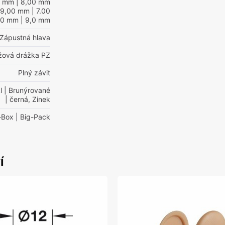
0 mm
| 8,00 mm
 9,00 mm
| 7.00
00 mm
| 9,0 mm
Zápustná hlava
ížová drážka PZ
Plný závit
l
| Brunýrované
| černá, Zinek
-Box
| Big-Pack
í