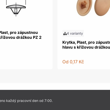
Plast, pro zápustnou
4 varianty
křížovou drážkou PZ 2
Krytka, Plast, pro zápus
hlavu s křížovou drážkou
Od
0,17 Kč
eno každý pracovní den od 7:00.