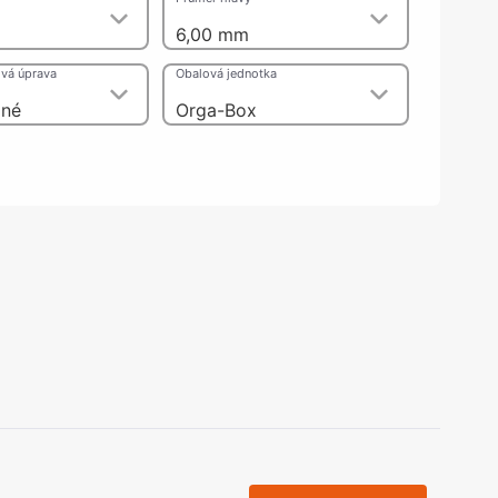
olečka
6,00 mm
olové nohy, Nábytkové nohy a
chanismy nastavení
vá úprava
Obalová jednotka
olová kování
bytkové kluzáky a kolečka
ané
Orga-Box