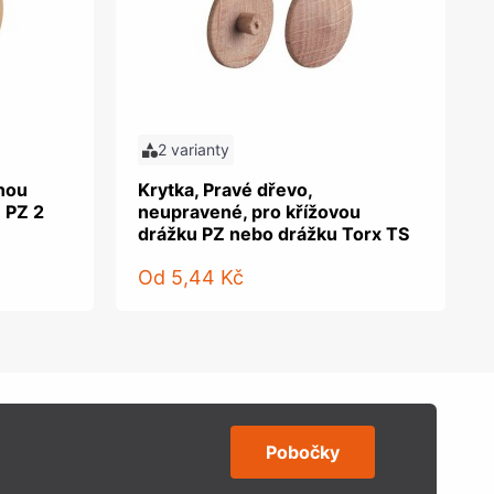
2 varianty
tnou
Krytka, Pravé dřevo,
 PZ 2
neupravené, pro křížovou
drážku PZ nebo drážku Torx TS
Od
5,44 Kč
Pobočky