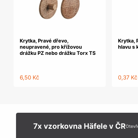
Krytka, Pravé dřevo,
Krytka, 
neupravené, pro křížovou
hlavu s 
drážku PZ nebo drážku Torx TS
6,50 Kč
0,37 Kč
7x vzorkovna Häfele v ČR
Otevř