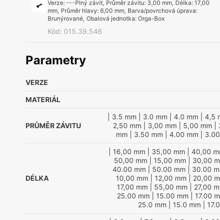
Verze
:
---Plný závit
,
Průměr závitu
:
3,00 mm
,
Délka
:
17,00
mm
,
Průměr hlavy
:
6,00 mm
,
Barva/povrchová úprava
:
Brunýrované
,
Obalová jednotka
:
Orga-Box
Kód
:
015.39.546
Parametry
VERZE
MATERIÁL
| 3.5 mm
| 3.0 mm
| 4.0 mm
| 4,5
PRŮMĚR ZÁVITU
2,50 mm
| 3,00 mm
| 5,00 mm
| 
mm
| 3.50 mm
| 4.00 mm
| 3.0
| 16,00 mm
| 35,00 mm
| 40,00 
50,00 mm
| 15,00 mm
| 30,00 
40.00 mm
| 50.00 mm
| 30.00 
DÉLKA
10,00 mm
| 12,00 mm
| 20,00 
17,00 mm
| 55,00 mm
| 27,00 
25.00 mm
| 15.00 mm
| 17.00 
25.0 mm
| 15.0 mm
| 17.