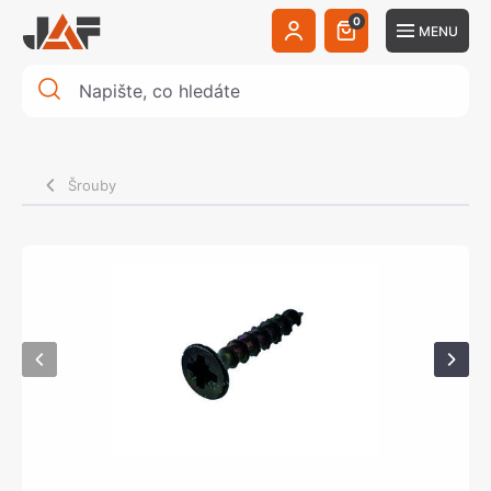
0
MENU
Šrouby