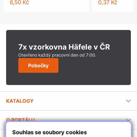
6,50 Kč
0,37 Kč
7x vzorkovna Häfele v ČR
Otevřeno každý pracovní den od 7:00.
Pobočky
KATALOGY
Nábytkové kování Häfele
O PORTÁLU
Stavební katalog Häfele
Souhlas se soubory cookies
Provozovatel portálu
Brožury Häfele