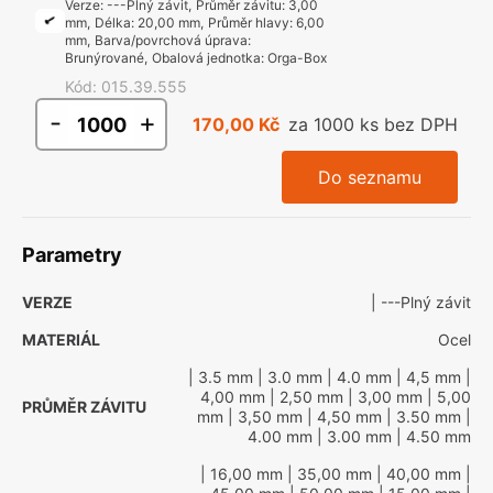
Verze
:
---Plný závit
,
Průměr závitu
:
3,00
mm
,
Délka
:
20,00 mm
,
Průměr hlavy
:
6,00
mm
,
Barva/povrchová úprava
:
Brunýrované
,
Obalová jednotka
:
Orga-Box
Kód
:
015.39.555
-
+
170,00 Kč
za 1000 ks bez DPH
Do seznamu
Parametry
VERZE
| ---Plný závit
MATERIÁL
Ocel
| 3.5 mm
| 3.0 mm
| 4.0 mm
| 4,5 mm
|
4,00 mm
| 2,50 mm
| 3,00 mm
| 5,00
PRŮMĚR ZÁVITU
mm
| 3,50 mm
| 4,50 mm
| 3.50 mm
|
4.00 mm
| 3.00 mm
| 4.50 mm
| 16,00 mm
| 35,00 mm
| 40,00 mm
|