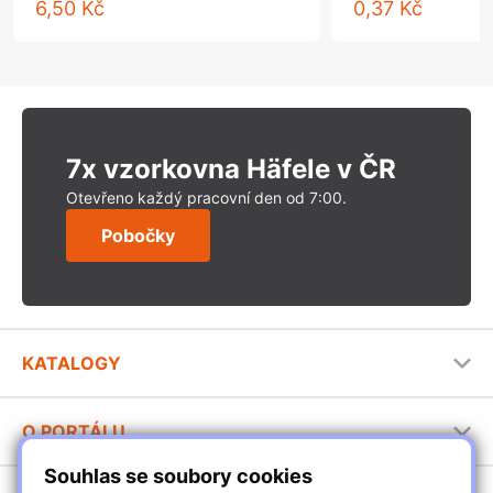
6,50 Kč
0,37 Kč
7x vzorkovna Häfele v ČR
Otevřeno každý pracovní den od 7:00.
Pobočky
KATALOGY
Nábytkové kování Häfele
O PORTÁLU
Stavební katalog Häfele
Souhlas se soubory cookies
Provozovatel portálu
Brožury Häfele