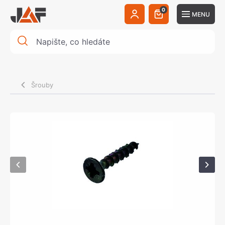
0
MENU
Šrouby