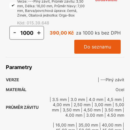
Verze
:
---Plný závit
,
Průměr závitu
:
3,50
mm
,
Délka
:
16,00 mm
,
Průměr hlavy
:
7,00
mm
,
Barva/povrchová úprava
:
černá,
Zinek
,
Obalová jednotka
:
Orga-Box
Kód
:
015.39.648
-
+
390,00 Kč
za 1000 ks bez DPH
Do seznamu
Parametry
VERZE
| ---Plný závit
MATERIÁL
Ocel
| 3.5 mm
| 3.0 mm
| 4.0 mm
| 4,5 mm
|
4,00 mm
| 2,50 mm
| 3,00 mm
| 5,00
PRŮMĚR ZÁVITU
mm
| 3,50 mm
| 4,50 mm
| 3.50 mm
|
4.00 mm
| 3.00 mm
| 4.50 mm
| 16,00 mm
| 35,00 mm
| 40,00 mm
|