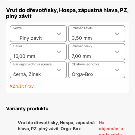
Vrut do dřevotřísky, Hospa, zápustná hlava, PZ,
plný závit
Verze
Průměr závitu
---Plný závit
3,50 mm
Délka
Průměr hlavy
16,00 mm
7,00 mm
Barva/povrchová úprava
Obalová jednotka
černá, Zinek
Orga-Box
Zrušit filtry
Varianty produktu
Vrut do dřevotřísky, Hospa, zápustná
Na
hlava, PZ, plný závit, Orga-Box
objednání u
dodavatele