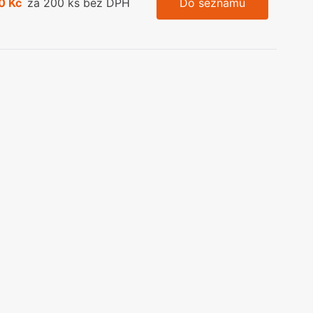
0 Kč
za 200 ks bez DPH
Do seznamu