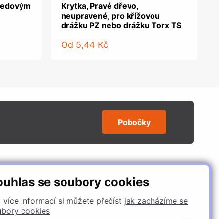
tředovým
Krytka, Pravé dřevo,
neupravené, pro křížovou
drážku PZ nebo drážku Torx TS
Od
5,44 Kč
Pobočky
SLEDUJTE NÁS
ouhlas se soubory cookies
 více informací si můžete přečíst
jak zacházíme se
ubory cookies