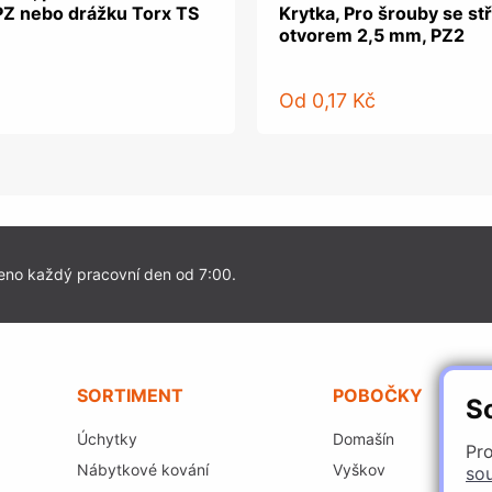
PZ nebo drážku Torx TS
Krytka, Pro šrouby se s
otvorem 2,5 mm, PZ2
Od
0,17 Kč
eno každý pracovní den od 7:00.
SORTIMENT
POBOČKY
S
Úchytky
Domašín
Pro
Nábytkové kování
Vyškov
so