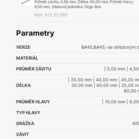
Průměr závitu
:
4,50 mm
,
Délka
:
50,00 mm
,
Průměr hlavy
:
9,00 mm
,
Obalová jednotka
:
Orga-Box
Kód
:
015.01.980
Parametry
VERZE
&#45;&#45;-se středovým 
MATERIÁL
PRŮMĚR ZÁVITU
| 5,00 mm
| 4,5
| 35,00 mm
| 40,00 mm
| 45,00 
DÉLKA
30.00 mm
| 60.00 mm
| 25,00 
80,00
PRŮMĚR HLAVY
| 10,00 mm
| 9,0
TYP HLAVY
DRÁŽKA
Kř
ZÁVIT