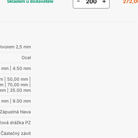
-
+
272,0
Skladem u dodavatele
otvorem 2,5 mm
Ocel
0 mm
| 4.50 mm
mm
| 50,00 mm
|
mm
| 70,00 mm
|
 mm
| 35.00 mm
0 mm
| 9.00 mm
Zápustná hlava
ížová drážka PZ
Částečný závit