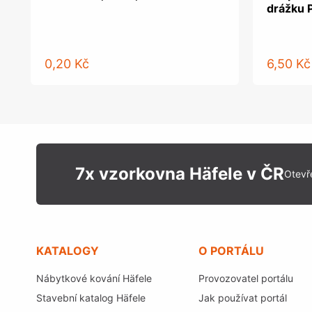
drážku 
0,20 Kč
6,50 Kč
7x vzorkovna Häfele v ČR
Otevř
KATALOGY
O PORTÁLU
Nábytkové kování Häfele
Provozovatel portálu
Stavební katalog Häfele
Jak používat portál