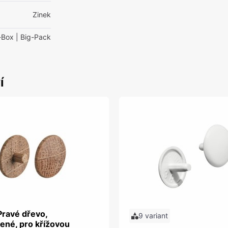
Zinek
-Box
| Big-Pack
í
Pravé dřevo,
9 variant
ené, pro křížovou