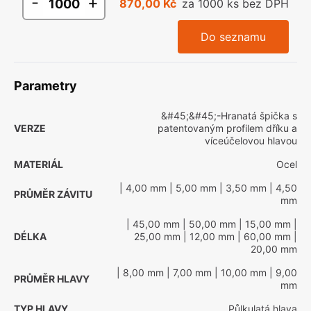
-
+
870,00 Kč
za 1000 ks bez DPH
Do seznamu
Parametry
&#45;&#45;-Hranatá špička s
VERZE
patentovaným profilem dříku a
víceúčelovou hlavou
MATERIÁL
Ocel
| 4,00 mm
| 5,00 mm
| 3,50 mm
| 4,50
PRŮMĚR ZÁVITU
mm
| 45,00 mm
| 50,00 mm
| 15,00 mm
|
DÉLKA
25,00 mm
| 12,00 mm
| 60,00 mm
|
20,00 mm
| 8,00 mm
| 7,00 mm
| 10,00 mm
| 9,00
PRŮMĚR HLAVY
mm
TYP HLAVY
Půlkulatá hlava