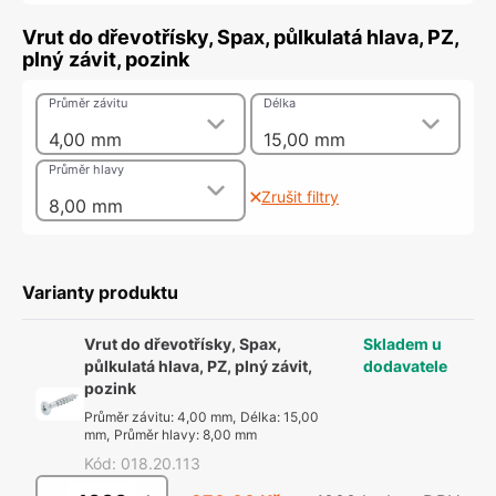
Vrut do dřevotřísky, Spax, půlkulatá hlava, PZ,
plný závit, pozink
Průměr závitu
Délka
4,00 mm
15,00 mm
Průměr hlavy
Zrušit filtry
8,00 mm
Varianty produktu
Vrut do dřevotřísky, Spax,
Skladem u
půlkulatá hlava, PZ, plný závit,
dodavatele
pozink
Průměr závitu
:
4,00 mm
,
Délka
:
15,00
mm
,
Průměr hlavy
:
8,00 mm
Kód
:
018.20.113