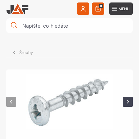
0
MENU
Šrouby