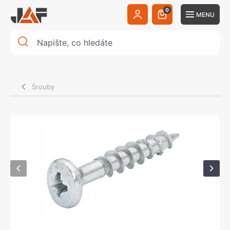
0
MENU
Šrouby