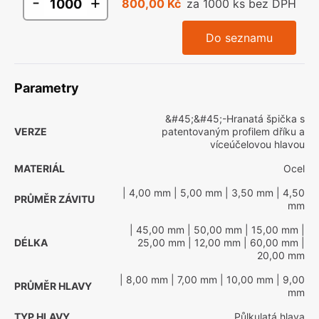
-
+
800,00 Kč
za 1000 ks bez DPH
Do seznamu
Parametry
&#45;&#45;-Hranatá špička s
VERZE
patentovaným profilem dříku a
víceúčelovou hlavou
MATERIÁL
Ocel
| 4,00 mm
| 5,00 mm
| 3,50 mm
| 4,50
PRŮMĚR ZÁVITU
mm
| 45,00 mm
| 50,00 mm
| 15,00 mm
|
DÉLKA
25,00 mm
| 12,00 mm
| 60,00 mm
|
20,00 mm
| 8,00 mm
| 7,00 mm
| 10,00 mm
| 9,00
PRŮMĚR HLAVY
mm
TYP HLAVY
Půlkulatá hlava