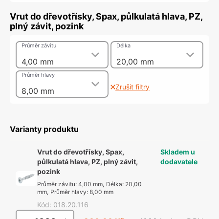
Vrut do dřevotřísky, Spax, půlkulatá hlava, PZ,
plný závit, pozink
Průměr závitu
Délka
4,00 mm
20,00 mm
Průměr hlavy
Zrušit filtry
8,00 mm
Varianty produktu
Vrut do dřevotřísky, Spax,
Skladem u
půlkulatá hlava, PZ, plný závit,
dodavatele
pozink
Průměr závitu
:
4,00 mm
,
Délka
:
20,00
mm
,
Průměr hlavy
:
8,00 mm
Kód
:
018.20.116