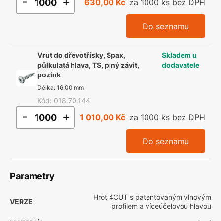
-
+
630,00 Kč
za 1000 ks bez DPH
Do seznamu
Vrut do dřevotřísky, Spax,
Skladem u
půlkulatá hlava, TS, plný závit,
dodavatele
pozink
Délka
:
16,00 mm
Kód
:
018.70.144
-
+
1 010,00 Kč
za 1000 ks bez DPH
Do seznamu
Parametry
Hrot 4CUT s patentovaným vlnovým
VERZE
profilem a víceúčelovou hlavou