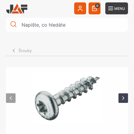
0
MENU
Šrouby