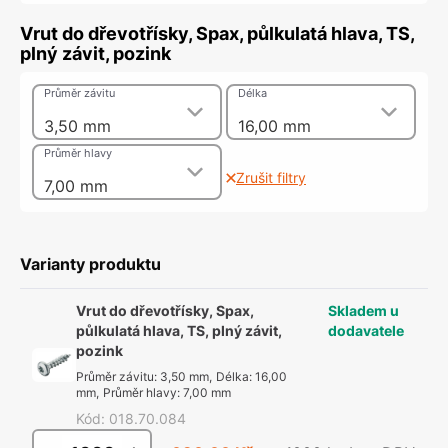
Vrut do dřevotřísky, Spax, půlkulatá hlava, TS,
plný závit, pozink
Průměr závitu
Délka
3,50 mm
16,00 mm
Průměr hlavy
Zrušit filtry
7,00 mm
Varianty produktu
Vrut do dřevotřísky, Spax,
Skladem u
půlkulatá hlava, TS, plný závit,
dodavatele
pozink
Průměr závitu
:
3,50 mm
,
Délka
:
16,00
mm
,
Průměr hlavy
:
7,00 mm
Kód
:
018.70.084