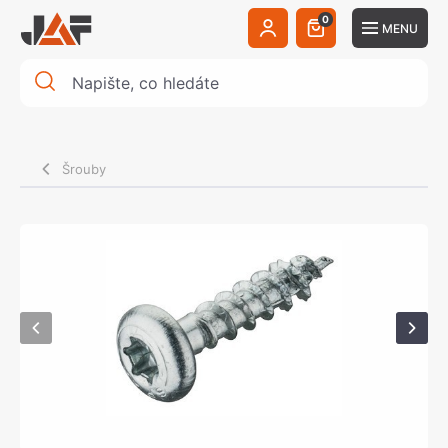
0
MENU
Šrouby