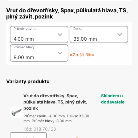
Vrut do dřevotřísky, Spax, půlkulatá hlava, TS,
plný závit, pozink
Průměr závitu
Délka
4.00 mm
35.00 mm
Průměr hlavy
Zrušit filtry
8.00 mm
Varianty produktu
Vrut do dřevotřísky, Spax,
Skladem u
půlkulatá hlava, TS, plný závit,
dodavatele
pozink
Průměr závitu
:
4.00 mm
,
Délka
:
35.00
mm
,
Průměr hlavy
:
8.00 mm
Kód
:
018.70.123