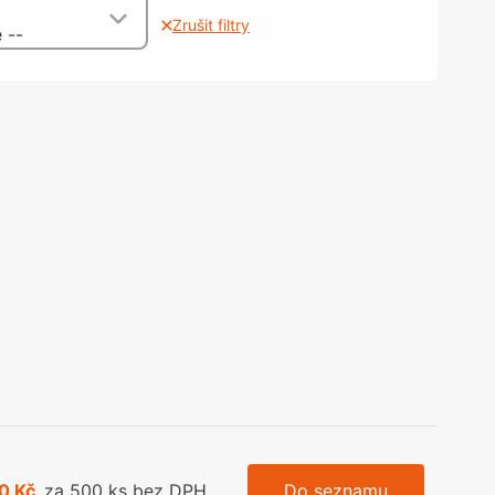
olečka
Zrušit filtry
 --
olové nohy, Nábytkové nohy a
chanismy nastavení
olová kování
bytkové kluzáky a kolečka
0 Kč
za 500 ks bez DPH
Do seznamu