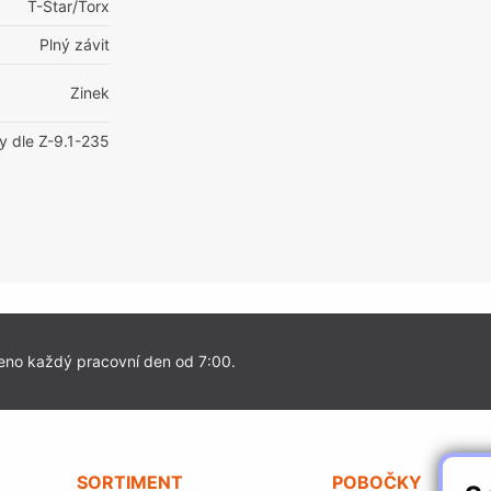
T-Star/Torx
Plný závit
Zinek
y dle Z-9.1-235
eno každý pracovní den od 7:00.
SORTIMENT
POBOČKY