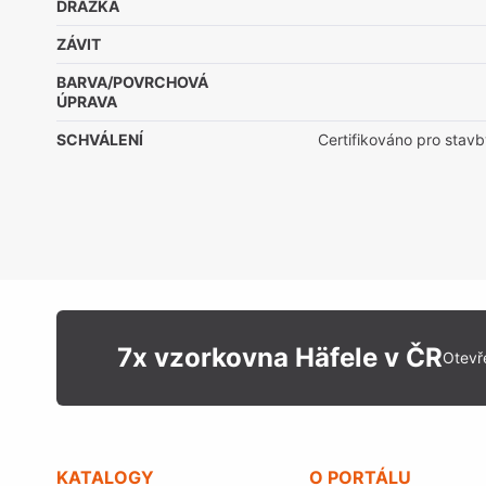
DRÁŽKA
ZÁVIT
BARVA/POVRCHOVÁ
ÚPRAVA
SCHVÁLENÍ
Certifikováno pro stavb
7x vzorkovna Häfele v ČR
Otevř
KATALOGY
O PORTÁLU