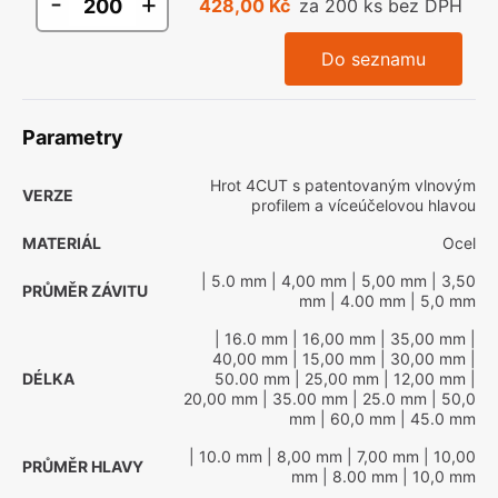
-
+
428,00 Kč
za 200 ks bez DPH
Do seznamu
Parametry
Hrot 4CUT s patentovaným vlnovým
VERZE
profilem a víceúčelovou hlavou
MATERIÁL
Ocel
| 5.0 mm
| 4,00 mm
| 5,00 mm
| 3,50
PRŮMĚR ZÁVITU
mm
| 4.00 mm
| 5,0 mm
| 16.0 mm
| 16,00 mm
| 35,00 mm
|
40,00 mm
| 15,00 mm
| 30,00 mm
|
DÉLKA
50.00 mm
| 25,00 mm
| 12,00 mm
|
20,00 mm
| 35.00 mm
| 25.0 mm
| 50,0
mm
| 60,0 mm
| 45.0 mm
| 10.0 mm
| 8,00 mm
| 7,00 mm
| 10,00
PRŮMĚR HLAVY
mm
| 8.00 mm
| 10,0 mm