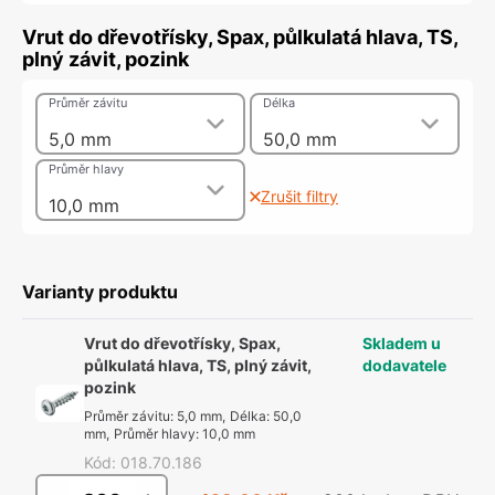
Vrut do dřevotřísky, Spax, půlkulatá hlava, TS,
plný závit, pozink
Průměr závitu
Délka
5,0 mm
50,0 mm
Průměr hlavy
Zrušit filtry
10,0 mm
Varianty produktu
Vrut do dřevotřísky, Spax,
Skladem u
půlkulatá hlava, TS, plný závit,
dodavatele
pozink
Průměr závitu
:
5,0 mm
,
Délka
:
50,0
mm
,
Průměr hlavy
:
10,0 mm
Kód
:
018.70.186