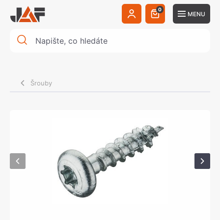
0
MENU
Šrouby