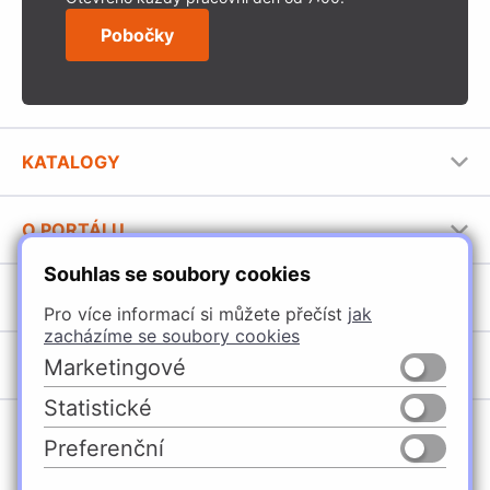
Pobočky
KATALOGY
Nábytkové kování Häfele
O PORTÁLU
Stavební katalog Häfele
Souhlas se soubory cookies
Provozovatel portálu
Brožury Häfele
SORTIMENT
Jak používat portál
Pro více informací si můžete přečíst
jak
zacházíme se soubory cookies
Úchytky
POBOČKY
Marketingové
Nábytkové kování
Statistické
Domašín
Vybavení kuchyní
Preferenční
Vyškov
Osvětlení a elektro
Česko
Slovensko
Ostrava
Posuvné kování