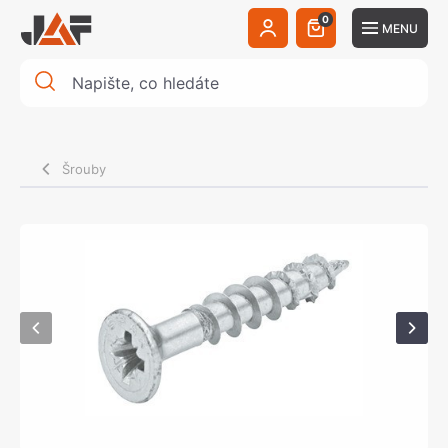
0
MENU
Šrouby