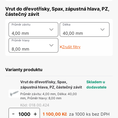
Vrut do dřevotřísky, Spax, zápustná hlava, PZ,
částečný závit
Průměr závitu
Délka
4,00 mm
40,00 mm
Průměr hlavy
Zrušit filtry
8,00 mm
Varianty produktu
Vrut do dřevotřísky, Spax,
Skladem u
zápustná hlava, PZ, částečný závit
dodavatele
Průměr závitu
:
4,00 mm
,
Délka
:
40,00
mm
,
Průměr hlavy
:
8,00 mm
Kód
:
018.00.424
-
+
1 100,00 Kč
za 1000 ks bez DPH