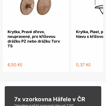
Krytka, Pravé dřevo,
Krytka, Plast, p
neupravené, pro křížovou
hlavu s křížovo
drážku PZ nebo drážku Torx
TS
6,50 Kč
0,37 Kč
7x vzorkovna Häfele v ČR
Otevřeno každý pracovní den od 7:00.