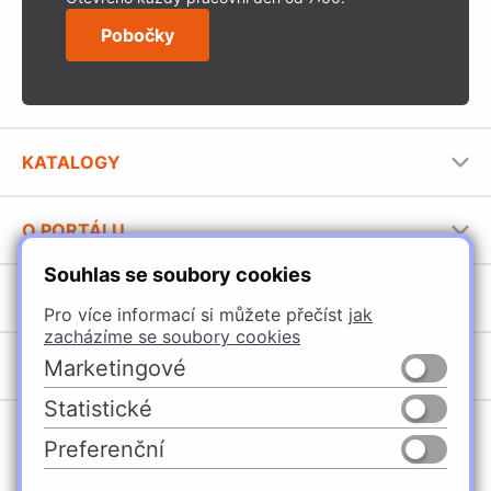
Pobočky
KATALOGY
Nábytkové kování Häfele
O PORTÁLU
Stavební katalog Häfele
Souhlas se soubory cookies
Provozovatel portálu
Brožury Häfele
SORTIMENT
Jak používat portál
Pro více informací si můžete přečíst
jak
zacházíme se soubory cookies
Úchytky
POBOČKY
Marketingové
Nábytkové kování
Statistické
Domašín
Vybavení kuchyní
Preferenční
Vyškov
Osvětlení a elektro
Česko
Slovensko
Ostrava
Posuvné kování