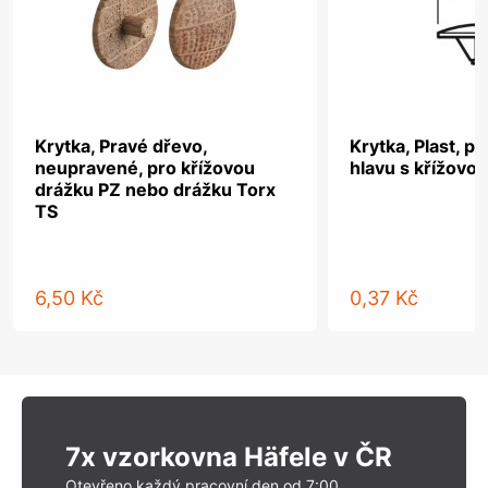
Krytka, Pravé dřevo,
Krytka, Plast, p
neupravené, pro křížovou
hlavu s křížovo
drážku PZ nebo drážku Torx
TS
6,50 Kč
0,37 Kč
7x vzorkovna Häfele v ČR
Otevřeno každý pracovní den od 7:00.