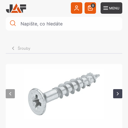
0
MENU
Šrouby