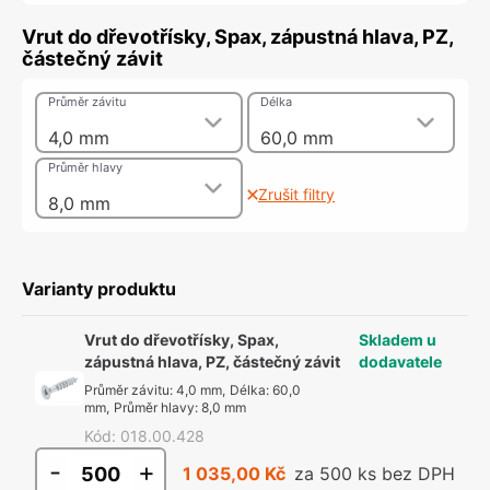
Vrut do dřevotřísky, Spax, zápustná hlava, PZ,
částečný závit
Průměr závitu
Délka
4,0 mm
60,0 mm
Průměr hlavy
Zrušit filtry
8,0 mm
Varianty produktu
Vrut do dřevotřísky, Spax,
Skladem u
zápustná hlava, PZ, částečný závit
dodavatele
Průměr závitu
:
4,0 mm
,
Délka
:
60,0
mm
,
Průměr hlavy
:
8,0 mm
Kód
:
018.00.428
-
+
1 035,00 Kč
za 500 ks bez DPH