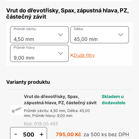
Vrut do dřevotřísky, Spax, zápustná hlava, PZ,
částečný závit
Průměr závitu
Délka
4,50 mm
45,00 mm
Průměr hlavy
Zrušit filtry
9,00 mm
Varianty produktu
Vrut do dřevotřísky, Spax,
Skladem u
zápustná hlava, PZ, částečný závit
dodavatele
Průměr závitu
:
4,50 mm
,
Délka
:
45,00
mm
,
Průměr hlavy
:
9,00 mm
Kód
:
018.00.455
-
+
795,00 Kč
za 500 ks bez DPH