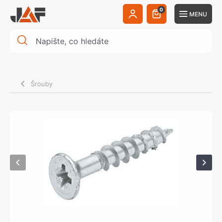
0
MENU
Šrouby