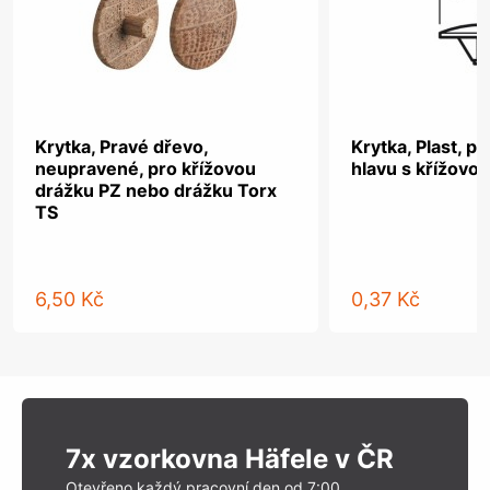
Krytka, Pravé dřevo,
Krytka, Plast, p
neupravené, pro křížovou
hlavu s křížovo
drážku PZ nebo drážku Torx
TS
6,50 Kč
0,37 Kč
7x vzorkovna Häfele v ČR
Otevřeno každý pracovní den od 7:00.