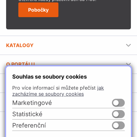
Pobočky
KATALOGY
Nábytkové kování Häfele
O PORTÁLU
Stavební katalog Häfele
Souhlas se soubory cookies
Provozovatel portálu
Brožury Häfele
SORTIMENT
Jak používat portál
Pro více informací si můžete přečíst
jak
zacházíme se soubory cookies
Úchytky
POBOČKY
Marketingové
Nábytkové kování
Statistické
Domašín
Vybavení kuchyní
Preferenční
Vyškov
Osvětlení a elektro
Česko
Slovensko
Ostrava
Posuvné kování