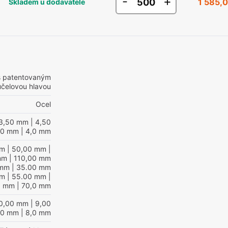
-
+
1 585,0
Skladem u dodavatele
s patentovaným
eúčelovou hlavou
Ocel
3,50 mm
| 4,50
00 mm
| 4,0 mm
mm
| 50,00 mm
|
mm
| 110,00 mm
 mm
| 35.00 mm
mm
| 55.00 mm
|
0 mm
| 70,0 mm
10,00 mm
| 9,00
00 mm
| 8,0 mm