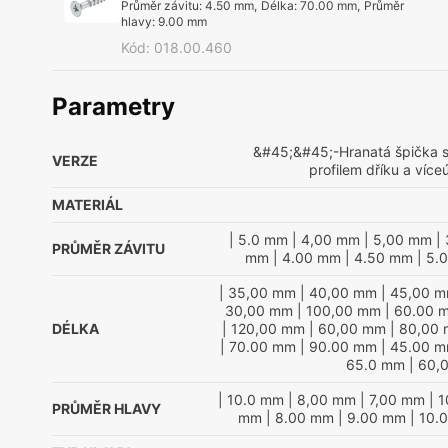
Průměr závitu
:
4.50 mm
,
Délka
:
70.00 mm
,
Průměr
hlavy
:
9.00 mm
Kód
:
018.00.460
Parametry
&#45;&#45;-Hranatá špička 
VERZE
profilem dříku a víc
MATERIÁL
| 5.0 mm
| 4,00 mm
| 5,00 mm
| 
PRŮMĚR ZÁVITU
mm
| 4.00 mm
| 4.50 mm
| 5.
| 35,00 mm
| 40,00 mm
| 45,00 
30,00 mm
| 100,00 mm
| 60.00 
DÉLKA
| 120,00 mm
| 60,00 mm
| 80,00
| 70.00 mm
| 90.00 mm
| 45.00 
65.0 mm
| 60,
| 10.0 mm
| 8,00 mm
| 7,00 mm
| 
PRŮMĚR HLAVY
mm
| 8.00 mm
| 9.00 mm
| 10.