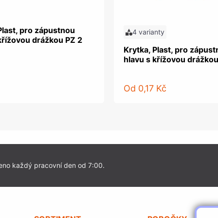
Plast, pro zápustnou
4 varianty
křížovou drážkou PZ 2
Krytka, Plast, pro zápus
hlavu s křížovou drážkou
Od
0,17 Kč
eno každý pracovní den od 7:00.