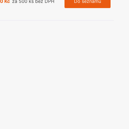
0 Kč
za 500 ks bez DPH
Do seznamu