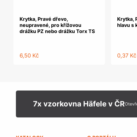
Krytka, Pravé dřevo,
Krytka, 
neupravené, pro křížovou
hlavu s 
drážku PZ nebo drážku Torx TS
6,50 Kč
0,37 Kč
7x vzorkovna Häfele v ČR
Otevř