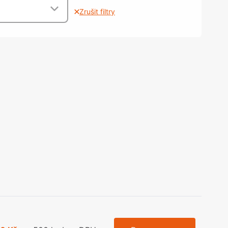
olečka
Zrušit filtry
olové nohy, Nábytkové nohy a
chanismy nastavení
olová kování
bytkové kluzáky a kolečka