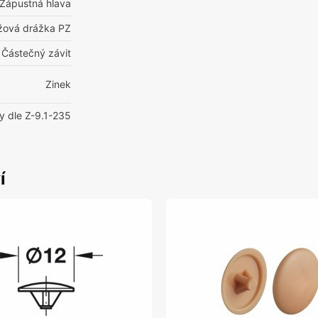
Zápustná hlava
ížová drážka PZ
Částečný závit
Zinek
y dle Z-9.1-235
í