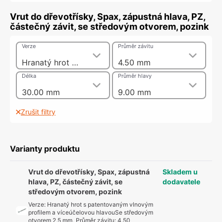
Vrut do dřevotřísky, Spax, zápustná hlava, PZ,
částečný závit, se středovým otvorem, pozink
Verze
Průměr závitu
Hranatý hrot s patentovaným vlnovým profilem a víceúčelovou hlavouSe středovým otvorem 2,5 mm
4.50 mm
Délka
Průměr hlavy
30.00 mm
9.00 mm
Zrušit filtry
Varianty produktu
Vrut do dřevotřísky, Spax, zápustná
Skladem u
hlava, PZ, částečný závit, se
dodavatele
středovým otvorem, pozink
Verze
:
Hranatý hrot s patentovaným vlnovým
profilem a víceúčelovou hlavouSe středovým
otvorem 2,5 mm
,
Průměr závitu
:
4.50