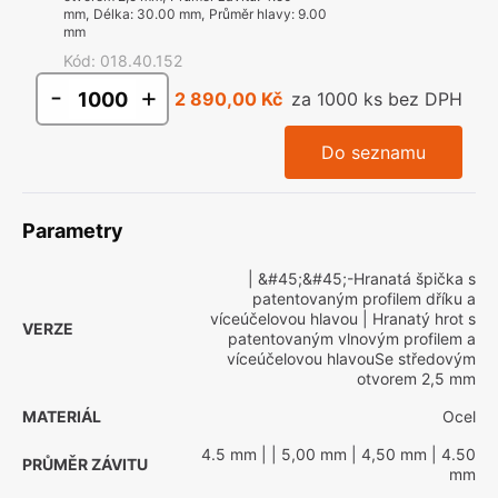
mm
,
Délka
:
30.00 mm
,
Průměr hlavy
:
9.00
mm
Kód
:
018.40.152
-
+
2 890,00 Kč
za 1000 ks bez DPH
Do seznamu
Parametry
| &#45;&#45;-Hranatá špička s
patentovaným profilem dříku a
víceúčelovou hlavou
| Hranatý hrot s
VERZE
patentovaným vlnovým profilem a
víceúčelovou hlavouSe středovým
otvorem 2,5 mm
MATERIÁL
Ocel
4.5 mm
|
| 5,00 mm
| 4,50 mm
| 4.50
PRŮMĚR ZÁVITU
mm