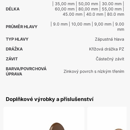
| 35,00 mm
| 50,00 mm
| 30.00 mm
|
DÉLKA
60,00 mm
| 80,00 mm
| 55,00 mm
|
45.00 mm
| 40.0 mm
| 80.0 mm
| 9.0 mm
| 10,00 mm
| 9,00 mm
| 9.00
PRŮMĚR HLAVY
mm
TYP HLAVY
Zápustná hlava
DRÁŽKA
Křížová drážka PZ
ZÁVIT
Částečný závit
BARVA/POVRCHOVÁ
Zinkový povrch s nízkým třením
ÚPRAVA
Doplňkové výrobky a příslušenství