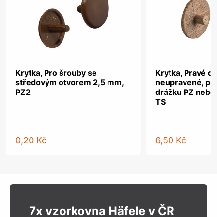
Krytka, Pro šrouby se
Krytka, Pravé dř
středovým otvorem 2,5 mm,
neupravené, pro
PZ2
drážku PZ nebo
TS
0,20 Kč
6,50 Kč
7x vzorkovna Häfele v ČR