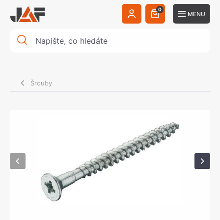
0
MENU
Šrouby