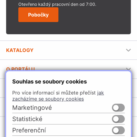
Otevřeno každý pracovní den od 7:00.
Pobočky
KATALOGY
Nábytkové kování Häfele
O PORTÁLU
Stavební katalog Häfele
Souhlas se soubory cookies
Provozovatel portálu
Brožury Häfele
SORTIMENT
Jak používat portál
Pro více informací si můžete přečíst
jak
zacházíme se soubory cookies
Úchytky
POBOČKY
Marketingové
Nábytkové kování
Statistické
Domašín
Vybavení kuchyní
Preferenční
Vyškov
Osvětlení a elektro
Česko
Slovensko