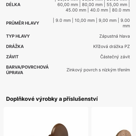
DÉLKA
60,00 mm
| 80,00 mm
| 55,00 mm
|
45.00 mm
| 40.0 mm
| 80.0 mm
| 9.0 mm
| 10,00 mm
| 9,00 mm
| 9.00
PRŮMĚR HLAVY
mm
TYP HLAVY
Zápustná hlava
DRÁŽKA
Křížová drážka PZ
ZÁVIT
Částečný závit
BARVA/POVRCHOVÁ
Zinkový povrch s nízkým třením
ÚPRAVA
Doplňkové výrobky a příslušenství