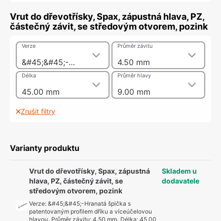
Vrut do dřevotřísky, Spax, zápustná hlava, PZ,
částečný závit, se středovým otvorem, pozink
Verze
Průměr závitu
&#45;&#45;-Hranatá špička s patentovaným profilem dříku a víceúčelovou hlavou
4.50 mm
Délka
Průměr hlavy
45.00 mm
9.00 mm
Zrušit filtry
Varianty produktu
Vrut do dřevotřísky, Spax, zápustná
Skladem u
hlava, PZ, částečný závit, se
dodavatele
středovým otvorem, pozink
Verze
:
&#45;&#45;-Hranatá špička s
patentovaným profilem dříku a víceúčelovou
hlavou
,
Průměr závitu
:
4.50 mm
,
Délka
:
45.00