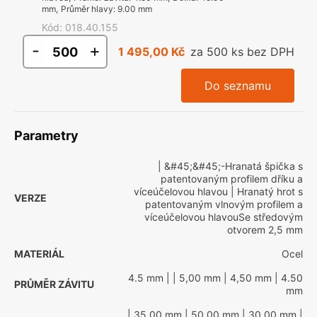
mm
,
Průměr hlavy
:
9.00 mm
Kód
:
018.40.155
-
+
1 495,00 Kč
za 500 ks bez DPH
Do seznamu
Parametry
| &#45;&#45;-Hranatá špička s
patentovaným profilem dříku a
víceúčelovou hlavou
| Hranatý hrot s
VERZE
patentovaným vlnovým profilem a
víceúčelovou hlavouSe středovým
otvorem 2,5 mm
MATERIÁL
Ocel
4.5 mm
|
| 5,00 mm
| 4,50 mm
| 4.50
PRŮMĚR ZÁVITU
mm
| 35,00 mm
| 50,00 mm
| 30.00 mm
|