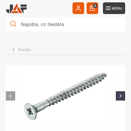
0
MENU
Šrouby