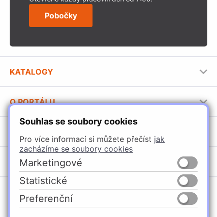
Pobočky
KATALOGY
Nábytkové kování Häfele
O PORTÁLU
Stavební katalog Häfele
Souhlas se soubory cookies
Provozovatel portálu
Brožury Häfele
SORTIMENT
Jak používat portál
Pro více informací si můžete přečíst
jak
zacházíme se soubory cookies
Úchytky
POBOČKY
Marketingové
Nábytkové kování
Statistické
Domašín
Vybavení kuchyní
Preferenční
Vyškov
Osvětlení a elektro
Česko
Slovensko
Ostrava
Posuvné kování