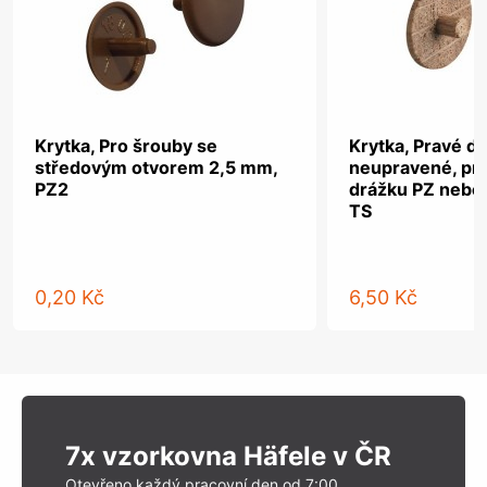
Krytka, Pro šrouby se
Krytka, Pravé dř
středovým otvorem 2,5 mm,
neupravené, pro
PZ2
drážku PZ nebo
TS
0,20 Kč
6,50 Kč
7x vzorkovna Häfele v ČR
Otevřeno každý pracovní den od 7:00.