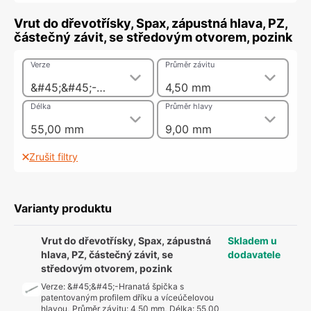
Vrut do dřevotřísky, Spax, zápustná hlava, PZ,
částečný závit, se středovým otvorem, pozink
Verze
Průměr závitu
&#45;&#45;-Hranatá špička s patentovaným profilem dříku a víceúčelovou hlavou
4,50 mm
Délka
Průměr hlavy
55,00 mm
9,00 mm
Zrušit filtry
Varianty produktu
Vrut do dřevotřísky, Spax, zápustná
Skladem u
hlava, PZ, částečný závit, se
dodavatele
středovým otvorem, pozink
Verze
:
&#45;&#45;-Hranatá špička s
patentovaným profilem dříku a víceúčelovou
hlavou
,
Průměr závitu
:
4,50 mm
,
Délka
:
55,00