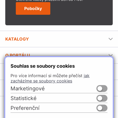
Pobočky
KATALOGY
Nábytkové kování Häfele
O PORTÁLU
Stavební katalog Häfele
Souhlas se soubory cookies
Provozovatel portálu
Brožury Häfele
SORTIMENT
Jak používat portál
Pro více informací si můžete přečíst
jak
zacházíme se soubory cookies
Úchytky
POBOČKY
Marketingové
Nábytkové kování
Statistické
Domašín
Vybavení kuchyní
Preferenční
Vyškov
Osvětlení a elektro
Česko
Slovensko
Ostrava
Posuvné kování