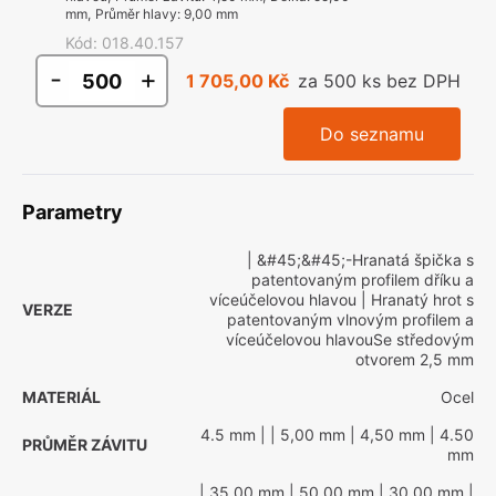
mm
,
Průměr hlavy
:
9,00 mm
Kód
:
018.40.157
-
+
1 705,00 Kč
za 500 ks bez DPH
Do seznamu
Parametry
| &#45;&#45;-Hranatá špička s
patentovaným profilem dříku a
víceúčelovou hlavou
| Hranatý hrot s
VERZE
patentovaným vlnovým profilem a
víceúčelovou hlavouSe středovým
otvorem 2,5 mm
MATERIÁL
Ocel
4.5 mm
|
| 5,00 mm
| 4,50 mm
| 4.50
PRŮMĚR ZÁVITU
mm
| 35,00 mm
| 50,00 mm
| 30.00 mm
|