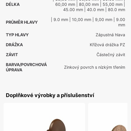
DÉLKA
60,00 mm
| 80,00 mm
| 55,00 mm
|
45.00 mm
| 40.0 mm
| 80.0 mm
| 9.0 mm
| 10,00 mm
| 9,00 mm
| 9.00
PRŮMĚR HLAVY
mm
TYP HLAVY
Zápustná hlava
DRÁŽKA
Křížová drážka PZ
ZÁVIT
Částečný závit
BARVA/POVRCHOVÁ
Zinkový povrch s nízkým třením
ÚPRAVA
Doplňkové výrobky a příslušenství