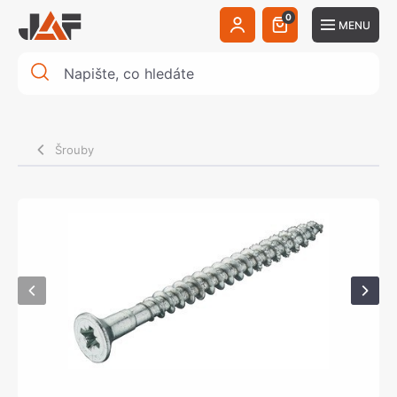
0
MENU
Šrouby