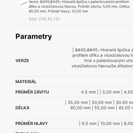
Verze
:
&#45;&#45;-Hranatá špička s patentovaným profilem
dříku a víceúčelovou hlavou
,
Průměr závitu
:
5,00 mm
,
Délka
:
80,00 mm
,
Průměr hlavy
:
10,00 mm
Kód
:
018.40.191
Parametry
| &#45;&#45;-Hranatá špička 
profilem dříku a víceúčelovou 
VERZE
hrot s patentovaným vln
víceúčelovou hlavouSe středo
MATERIÁL
PRŮMĚR ZÁVITU
4.5 mm
|
| 5,00 mm
| 4,5
| 35,00 mm
| 50,00 mm
| 30.00 
DÉLKA
80,00 mm
| 55,00 mm
| 45.00
PRŮMĚR HLAVY
| 9.0 mm
| 10,00 mm
| 9,0