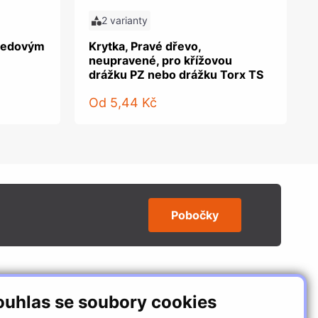
2 varianty
tředovým
Krytka, Pravé dřevo,
neupravené, pro křížovou
drážku PZ nebo drážku Torx TS
Od
5,44 Kč
Pobočky
SLEDUJTE NÁS
ouhlas se soubory cookies