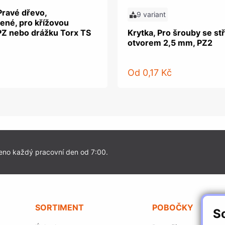
Pravé dřevo,
9 variant
ené, pro křížovou
PZ nebo drážku Torx TS
Krytka, Pro šrouby se s
otvorem 2,5 mm, PZ2
Od
0,17 Kč
eno každý pracovní den od 7:00.
SORTIMENT
POBOČKY
S