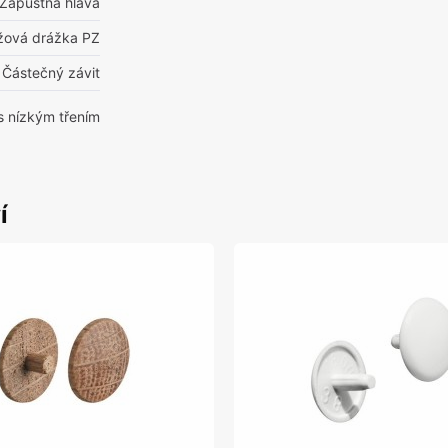
Zápustná hlava
ížová drážka PZ
Částečný závit
s nízkým třením
í