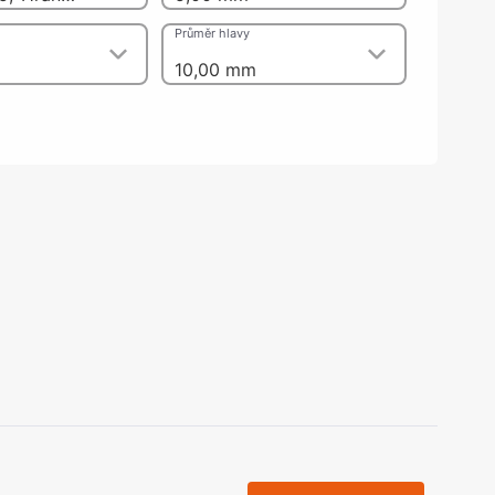
olečka
Průměr hlavy
olové nohy, Nábytkové nohy a
chanismy nastavení
m
10,00 mm
olová kování
bytkové kluzáky a kolečka