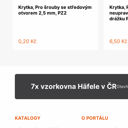
Krytka, Pro šrouby se středovým
Krytka, 
otvorem 2,5 mm, PZ2
neuprav
drážku 
0,20 Kč
6,50 Kč
7x vzorkovna Häfele v ČR
Otevř
KATALOGY
O PORTÁLU