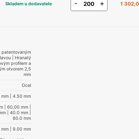
-
+
1 302,0
Skladem u dodavatele
s patentovaným
hlavou
| Hranatý
ovým profilem a
vým otvorem 2,5
mm
Ocel
0 mm
| 4.50 mm
mm
| 60,00 mm
|
 mm
| 40.0 mm
|
80.0 mm
0 mm
| 9.00 mm