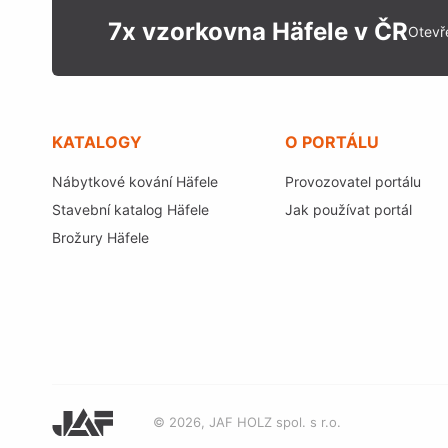
7x vzorkovna Häfele v ČR
Otevř
KATALOGY
O PORTÁLU
Nábytkové kování Häfele
Provozovatel portálu
Stavební katalog Häfele
Jak používat portál
Brožury Häfele
© 2026, JAF HOLZ spol. s r.o.