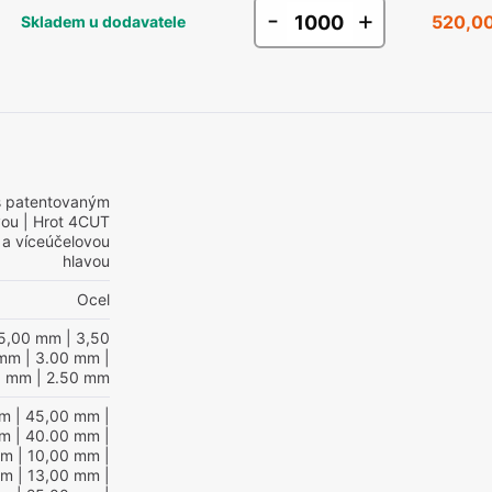
-
+
520,00
Skladem u dodavatele
s patentovaným
vou
| Hrot 4CUT
 a víceúčelovou
hlavou
Ocel
5,00 mm
| 3,50
 mm
| 3.00 mm
|
0 mm
| 2.50 mm
mm
| 45,00 mm
|
mm
| 40.00 mm
|
mm
| 10,00 mm
|
mm
| 13,00 mm
|