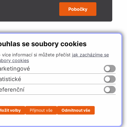
Pobočky
SLEDUJTE NÁS
ouhlas se soubory cookies
 více informací si můžete přečíst
jak zacházíme se
ubory cookies
rketingové
atistické
eferenční
Česko
Slovensko
ložit volby
Přijmout vše
Odmítnout vše
Profesionální e-shop na míru