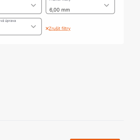
olečka
6,00 mm
olové nohy, Nábytkové nohy a
chanismy nastavení
vá úprava
olová kování
Zrušit filtry
bytkové kluzáky a kolečka