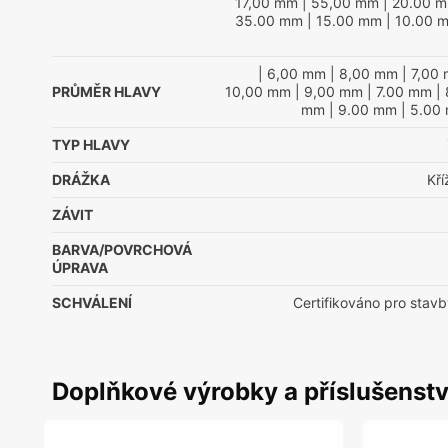
17,00 mm
| 55,00 mm
| 20.00 
35.00 mm
| 15.00 mm
| 10.00 
| 6,00 mm
| 8,00 mm
| 7,00
PRŮMĚR HLAVY
10,00 mm
| 9,00 mm
| 7.00 mm
| 
mm
| 9.00 mm
| 5.00
TYP HLAVY
DRÁŽKA
Kř
ZÁVIT
BARVA/POVRCHOVÁ
ÚPRAVA
SCHVÁLENÍ
Certifikováno pro stavb
Doplňkové výrobky a příslušenstv