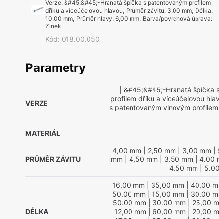
Verze
:
&#45;&#45;-Hranatá špička s patentovaným profilem
dříku a víceúčelovou hlavou
,
Průměr závitu
:
3,00 mm
,
Délka
:
10,00 mm
,
Průměr hlavy
:
6,00 mm
,
Barva/povrchová úprava
:
Zinek
Kód
:
018.00.050
Parametry
| &#45;&#45;-Hranatá špička 
profilem dříku a víceúčelovou hla
VERZE
s patentovaným vlnovým profilem
MATERIÁL
| 4,00 mm
| 2,50 mm
| 3,00 mm
| 
PRŮMĚR ZÁVITU
mm
| 4,50 mm
| 3.50 mm
| 4.00
4.50 mm
| 5.0
| 16,00 mm
| 35,00 mm
| 40,00 
50,00 mm
| 15,00 mm
| 30,00 
50.00 mm
| 30.00 mm
| 25,00 
DÉLKA
12,00 mm
| 60,00 mm
| 20,00 