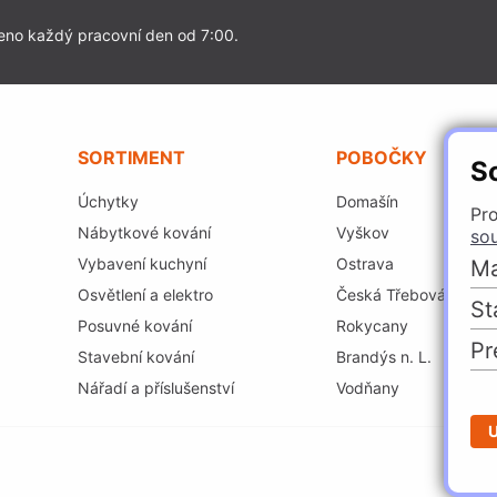
eno každý pracovní den od 7:00.
SORTIMENT
POBOČKY
S
Úchytky
Domašín
Pro
Nábytkové kování
Vyškov
so
Vybavení kuchyní
Ostrava
Ma
Osvětlení a elektro
Česká Třebová
St
Posuvné kování
Rokycany
Pr
Stavební kování
Brandýs n. L.
Nářadí a příslušenství
Vodňany
U