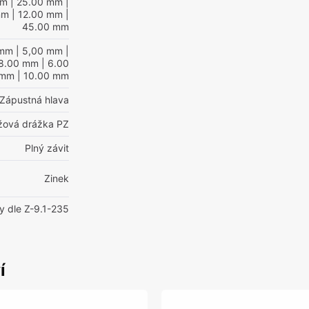
mm
| 25.00 mm
|
mm
| 12.00 mm
|
45.00 mm
 mm
| 5,00 mm
|
8.00 mm
| 6.00
 mm
| 10.00 mm
Zápustná hlava
ížová drážka PZ
Plný závit
Zinek
y dle Z-9.1-235
í