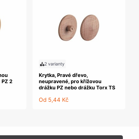
2 varianty
tnou
Krytka, Pravé dřevo,
 PZ 2
neupravené, pro křížovou
drážku PZ nebo drážku Torx TS
Od
5,44 Kč