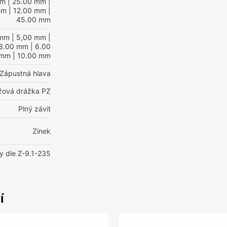
mm
| 25.00 mm
|
mm
| 12.00 mm
|
45.00 mm
 mm
| 5,00 mm
|
8.00 mm
| 6.00
 mm
| 10.00 mm
Zápustná hlava
ížová drážka PZ
Plný závit
Zinek
y dle Z-9.1-235
í