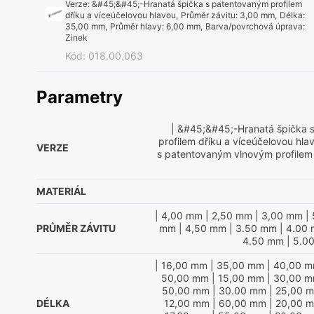
Verze
:
&#45;&#45;-Hranatá špička s patentovaným profilem
dříku a víceúčelovou hlavou
,
Průměr závitu
:
3,00 mm
,
Délka
:
35,00 mm
,
Průměr hlavy
:
6,00 mm
,
Barva/povrchová úprava
:
Zinek
Kód
:
018.00.063
Parametry
| &#45;&#45;-Hranatá špička 
profilem dříku a víceúčelovou hla
VERZE
s patentovaným vlnovým profilem
MATERIÁL
| 4,00 mm
| 2,50 mm
| 3,00 mm
| 
PRŮMĚR ZÁVITU
mm
| 4,50 mm
| 3.50 mm
| 4.00
4.50 mm
| 5.0
| 16,00 mm
| 35,00 mm
| 40,00 
50,00 mm
| 15,00 mm
| 30,00 
50.00 mm
| 30.00 mm
| 25,00 
DÉLKA
12,00 mm
| 60,00 mm
| 20,00 