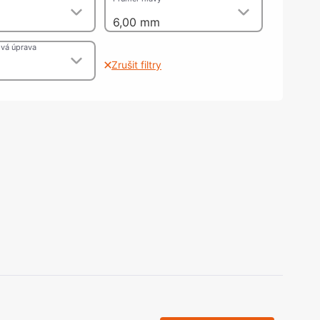
olečka
m
6,00 mm
olové nohy, Nábytkové nohy a
chanismy nastavení
vá úprava
olová kování
Zrušit filtry
bytkové kluzáky a kolečka