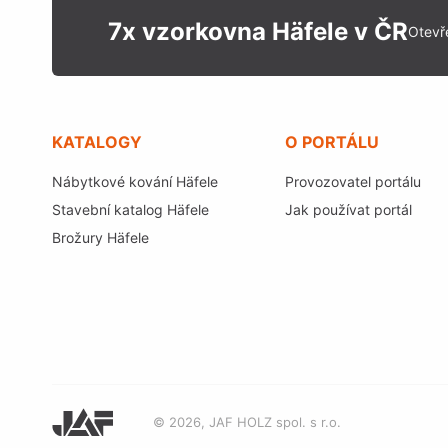
7x vzorkovna Häfele v ČR
Otevř
KATALOGY
O PORTÁLU
Nábytkové kování Häfele
Provozovatel portálu
Stavební katalog Häfele
Jak používat portál
Brožury Häfele
© 2026, JAF HOLZ spol. s r.o.