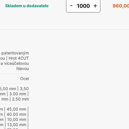
-
+
960,00
Skladem u dodavatele
s patentovaným
vou
| Hrot 4CUT
 a víceúčelovou
hlavou
Ocel
5,00 mm
| 3,50
 mm
| 3.00 mm
|
0 mm
| 2.50 mm
mm
| 45,00 mm
|
mm
| 40.00 mm
|
mm
| 10,00 mm
|
mm
| 13,00 mm
|