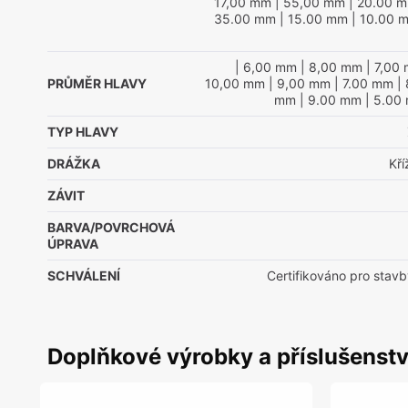
17,00 mm
| 55,00 mm
| 20.00 
35.00 mm
| 15.00 mm
| 10.00 
| 6,00 mm
| 8,00 mm
| 7,00
PRŮMĚR HLAVY
10,00 mm
| 9,00 mm
| 7.00 mm
| 
mm
| 9.00 mm
| 5.00
TYP HLAVY
DRÁŽKA
Kř
ZÁVIT
BARVA/POVRCHOVÁ
ÚPRAVA
SCHVÁLENÍ
Certifikováno pro stavb
Doplňkové výrobky a příslušenstv