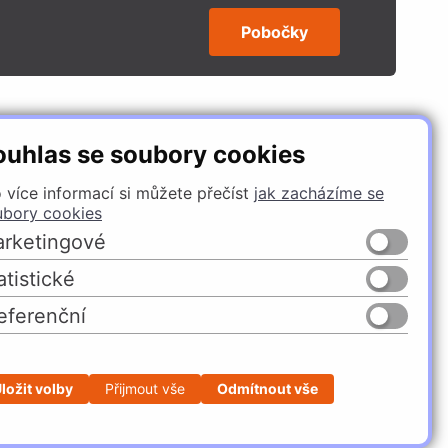
Pobočky
SLEDUJTE NÁS
ouhlas se soubory cookies
 více informací si můžete přečíst
jak zacházíme se
ubory cookies
rketingové
atistické
eferenční
Česko
Slovensko
ložit volby
Přijmout vše
Odmítnout vše
Profesionální e-shop na míru