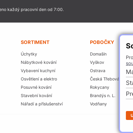
eno každý pracovní den od 7:00.
SORTIMENT
POBOČKY
S
Úchytky
Domašín
Pro
Nábytkové kování
Vyškov
so
Vybavení kuchyní
Ostrava
Ma
Osvětlení a elektro
Česká Třebová
St
Posuvné kování
Rokycany
Pr
Stavební kování
Brandýs n. L.
Nářadí a příslušenství
Vodňany
U