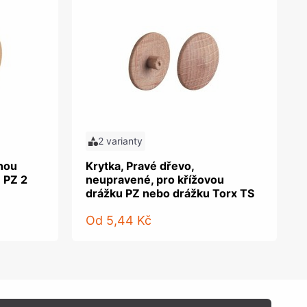
2 varianty
tnou
Krytka, Pravé dřevo,
 PZ 2
neupravené, pro křížovou
drážku PZ nebo drážku Torx TS
Od
5,44 Kč