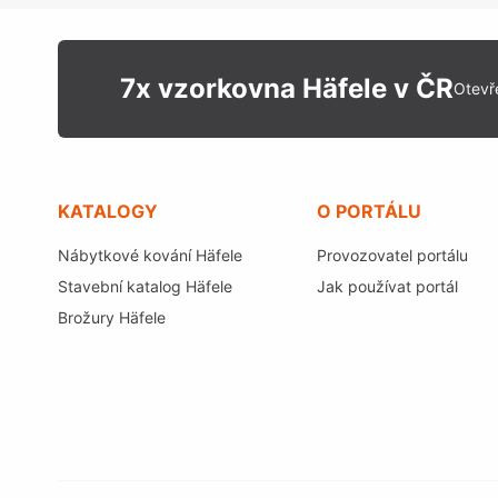
7x vzorkovna Häfele v ČR
Otevř
KATALOGY
O PORTÁLU
Nábytkové kování Häfele
Provozovatel portálu
Stavební katalog Häfele
Jak používat portál
Brožury Häfele