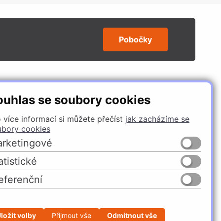
Pobočky
SLEDUJTE NÁS
ouhlas se soubory cookies
 více informací si můžete přečíst
jak zacházíme se
ubory cookies
rketingové
atistické
eferenční
Česko
Slovensko
ložit volby
Přijmout vše
Odmítnout vše