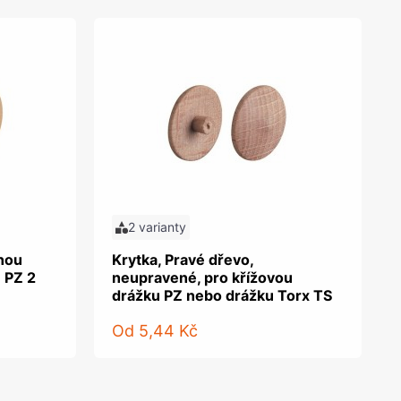
2 varianty
tnou
Krytka, Pravé dřevo,
 PZ 2
neupravené, pro křížovou
drážku PZ nebo drážku Torx TS
Od
5,44 Kč