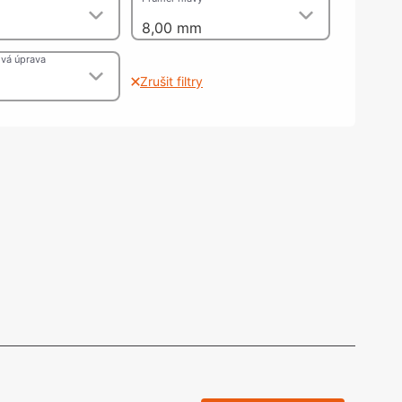
olečka
m
8,00 mm
olové nohy, Nábytkové nohy a
chanismy nastavení
vá úprava
olová kování
Zrušit filtry
bytkové kluzáky a kolečka