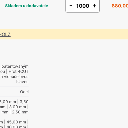
-
+
880,00
Skladem u dodavatele
 HOLZ
s patentovaným
vou
| Hrot 4CUT
 a víceúčelovou
hlavou
Ocel
5,00 mm
| 3,50
 mm
| 3.00 mm
|
0 mm
| 2.50 mm
mm
| 45,00 mm
|
mm
| 40.00 mm
|