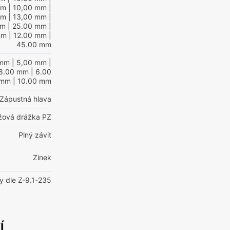
mm
| 10,00 mm
|
mm
| 13,00 mm
|
mm
| 25.00 mm
|
mm
| 12.00 mm
|
45.00 mm
 mm
| 5,00 mm
|
8.00 mm
| 6.00
 mm
| 10.00 mm
Zápustná hlava
ížová drážka PZ
Plný závit
Zinek
y dle Z-9.1-235
í