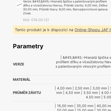
Verze
:
&#45;&#45;-Hranatá špička s patentovaným profilem
dříku a víceúčelovou hlavou
,
Průměr závitu
:
4,00 mm
,
Délka
:
30,00 mm
,
Průměr hlavy
:
8,00 mm
,
Barva/povrchová úprava
:
Zinek
Kód
:
018.00.121
Tento produkt je k dispozici na
Online-Shopu JAF
Parametry
| &#45;&#45;-Hranatá špička 
profilem dříku a víceúčelovou hla
VERZE
s patentovaným vlnovým profilem
MATERIÁL
| 4,00 mm
| 2,50 mm
| 3,00 mm
| 
PRŮMĚR ZÁVITU
mm
| 4,50 mm
| 3.50 mm
| 4.00
4.50 mm
| 5.0
| 16,00 mm
| 35,00 mm
| 40,00 
50,00 mm
| 15,00 mm
| 30,00 