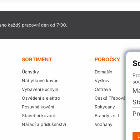
eno každý pracovní den od 7:00.
SORTIMENT
POBOČKY
S
Úchytky
Domašín
Pro
Nábytkové kování
Vyškov
so
Vybavení kuchyní
Ostrava
Ma
Osvětlení a elektro
Česká Třebová
St
Posuvné kování
Rokycany
Pr
Stavební kování
Brandýs n. L.
Nářadí a příslušenství
Vodňany
U