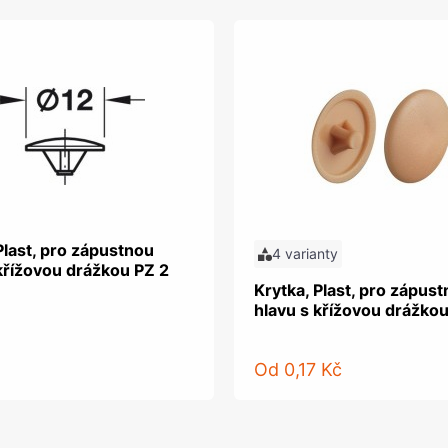
Plast, pro zápustnou
4 varianty
křížovou drážkou PZ 2
Krytka, Plast, pro zápus
hlavu s křížovou drážkou
Od
0,17 Kč