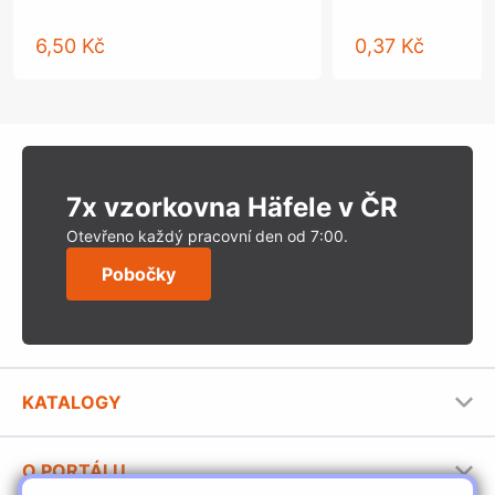
6,50 Kč
0,37 Kč
7x vzorkovna Häfele v ČR
Otevřeno každý pracovní den od 7:00.
Pobočky
KATALOGY
Nábytkové kování Häfele
O PORTÁLU
Stavební katalog Häfele