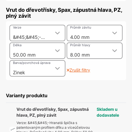
Vrut do dřevotřísky, Spax, zápustná hlava, PZ,
plný závit
Verze
Průměr závitu
&#45;&#45;-Hranatá špička s patentovaným profilem dříku a víceúčelovou hlavou
4.00 mm
Délka
Průměr hlavy
50.00 mm
8.00 mm
Barva/povrchová úprava
Zrušit filtry
Zinek
Varianty produktu
Vrut do dřevotřísky, Spax, zápustná
Skladem u
hlava, PZ, plný závit
dodavatele
Verze
:
&#45;&#45;-Hranatá špička s
patentovaným profilem dříku a víceúčelovou