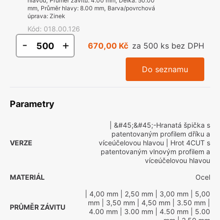
hlavou
,
Průměr závitu
:
4.00 mm
,
Délka
:
50.00
mm
,
Průměr hlavy
:
8.00 mm
,
Barva/povrchová
úprava
:
Zinek
Kód
:
018.00.126
-
+
670,00 Kč
za 500 ks bez DPH
Do seznamu
Parametry
| &#45;&#45;-Hranatá špička s
patentovaným profilem dříku a
VERZE
víceúčelovou hlavou
| Hrot 4CUT s
patentovaným vlnovým profilem a
víceúčelovou hlavou
MATERIÁL
Ocel
| 4,00 mm
| 2,50 mm
| 3,00 mm
| 5,00
mm
| 3,50 mm
| 4,50 mm
| 3.50 mm
|
PRŮMĚR ZÁVITU
4.00 mm
| 3.00 mm
| 4.50 mm
| 5.00