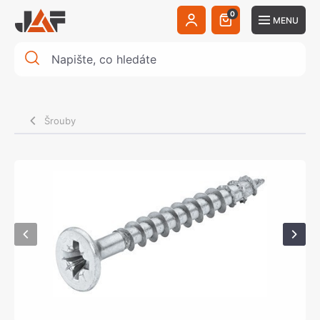
0
MENU
Šrouby