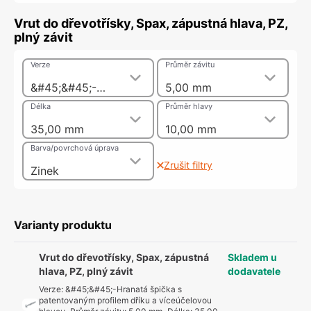
Vrut do dřevotřísky, Spax, zápustná hlava, PZ,
plný závit
Verze
Průměr závitu
&#45;&#45;-Hranatá špička s patentovaným profilem dříku a víceúčelovou hlavou
5,00 mm
Délka
Průměr hlavy
35,00 mm
10,00 mm
Barva/povrchová úprava
Zrušit filtry
Zinek
Varianty produktu
Vrut do dřevotřísky, Spax, zápustná
Skladem u
hlava, PZ, plný závit
dodavatele
Verze
:
&#45;&#45;-Hranatá špička s
patentovaným profilem dříku a víceúčelovou