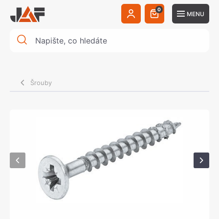
0
MENU
Šrouby