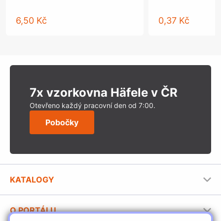
6,50 Kč
0,37 Kč
7x vzorkovna Häfele v ČR
Otevřeno každý pracovní den od 7:00.
Pobočky
KATALOGY
Nábytkové kování Häfele
O PORTÁLU
Stavební katalog Häfele