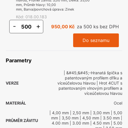
hlavou
,
Průměr závitu
:
5,00 mm
,
Délka
:
35,00
mm
,
Průměr hlavy
:
10,00
mm
,
Barva/povrchová úprava
:
Zinek
Kód
:
018.00.183
-
+
950,00 Kč
za 500 ks bez DPH
Do seznamu
Parametry
| &#45;&#45;-Hranatá špička s
patentovaným profilem dříku a
VERZE
víceúčelovou hlavou
| Hrot 4CUT s
patentovaným vlnovým profilem a
víceúčelovou hlavou
MATERIÁL
Ocel
| 4,00 mm
| 2,50 mm
| 3,00 mm
| 5,00
mm
| 3,50 mm
| 4,50 mm
| 3.50 mm
|
PRŮMĚR ZÁVITU
4.00 mm
| 3.00 mm
| 4.50 mm
| 5.00