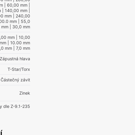
mm
| 60,00 mm
|
m
| 140,00 mm
|
00 mm
| 240,00
100.0 mm
| 55,0
mm
| 30,0 mm
7,00 mm
| 10,00
 mm
| 10.00 mm
0,0 mm
| 7,0 mm
Zápustná hlava
T-Star/Torx
Částečný závit
Zinek
y dle Z-9.1-235
í