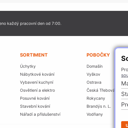
eno každý pracovní den od 7:00.
SORTIMENT
POBOČKY
S
Úchytky
Domašín
Pro
Nábytkové kování
Vyškov
so
Vybavení kuchyní
Ostrava
Ma
Osvětlení a elektro
Česká Třebová
St
Posuvné kování
Rokycany
Pr
Stavební kování
Brandýs n. L.
Nářadí a příslušenství
Vodňany
U