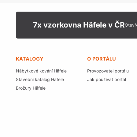
7x vzorkovna Häfele v ČR
Otevř
KATALOGY
O PORTÁLU
Nábytkové kování Häfele
Provozovatel portálu
Stavební katalog Häfele
Jak používat portál
Brožury Häfele