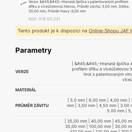
Verze
:
&#45;&#45;-Hranatá špička s patentovaným profilem
dříku a víceúčelovou hlavou
,
Průměr závitu
:
3,00 mm
,
Délka
:
30,00 mm
,
Průměr hlavy
:
6,00 mm
Kód
:
018.50.231
Tento produkt je k dispozici na
Online-Shopu JAF
Parametry
| &#45;&#45;-Hranatá špička 
profilem dříku a víceúčelovou 
VERZE
hrot s patentovaným vln
více
MATERIÁL
| 5.0 mm
| 6,00 mm
| 4,00 mm
| 
PRŮMĚR ZÁVITU
mm
| 3,50 mm
| 4,50 mm
| 3.00
5.00 mm
| 5
| 35,00 mm
| 40,00 mm
| 45,00 
30,00 mm
| 100,00 mm
| 30.00 
110,00 mm
| 120,00 mm
| 200,