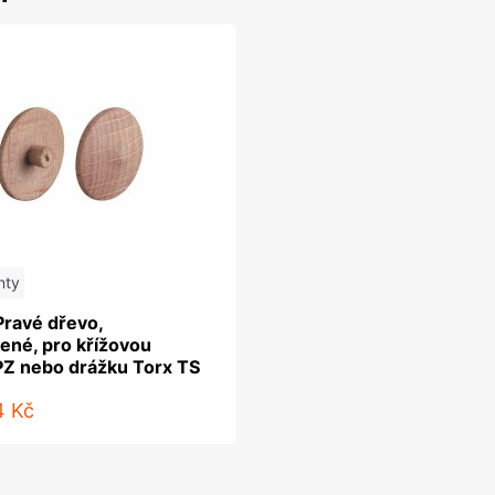
nty
Pravé dřevo,
ené, pro křížovou
PZ nebo drážku Torx TS
4 Kč