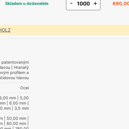
-
+
690,00
Skladem u dodavatele
 HOLZ
s patentovaným
hlavou
| Hranatý
ovým profilem a
účelovou hlavou
Ocel
3,00 mm
| 5,00
 mm
| 6.00 mm
|
,0 mm
| 3,5 mm
mm
| 50,00 mm
|
mm
| 60.00 mm
|
00 mm
| 280,00