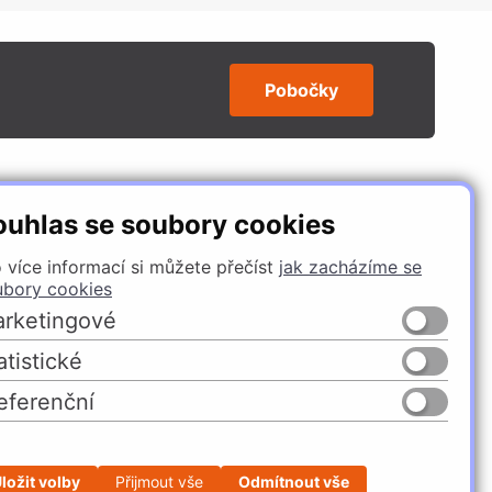
Pobočky
SLEDUJTE NÁS
ouhlas se soubory cookies
 více informací si můžete přečíst
jak zacházíme se
ubory cookies
rketingové
atistické
eferenční
Česko
Slovensko
ložit volby
Přijmout vše
Odmítnout vše