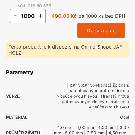
Kód
:
018.50.386
-
+
490,00 Kč
za 1000 ks bez DPH
Do seznamu
Tento produkt je k dispozici na
Online-Shopu JAF
HOLZ
Parametry
| &#45;&#45;-Hranatá špička s
patentovaným profilem dříku a
VERZE
víceúčelovou hlavou
| Hranatý hrot s
patentovaným vlnovým profilem a
víceúčelovou hlavou
MATERIÁL
Ocel
| 4.0 mm
| 6,00 mm
| 4,00 mm
| 3,00
PRŮMĚR ZÁVITU
mm
| 5,00 mm
| 3,50 mm
| 4,50 mm
|