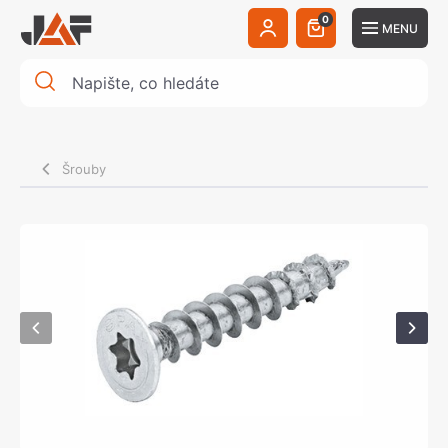
0
MENU
Šrouby