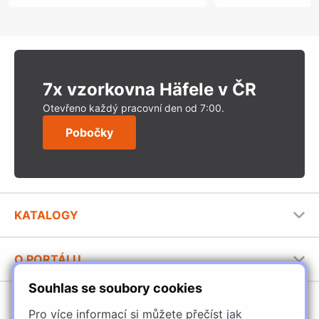
7x vzorkovna Häfele v ČR
Otevřeno každý pracovní den od 7:00.
Pobočky
KATALOGY
Nábytkové kování Häfele
O PORTÁLU
Stavební katalog Häfele
Souhlas se soubory cookies
Provozovatel portálu
Brožury Häfele
SORTIMENT
Jak používat portál
Pro více informací si můžete přečíst
jak