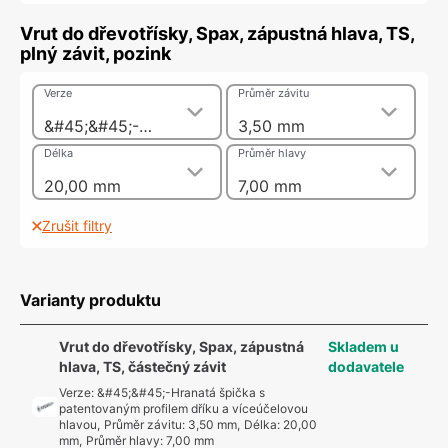
Vrut do dřevotřísky, Spax, zápustná hlava, TS,
plný závit, pozink
Verze
Průměr závitu
&#45;&#45;-Hranatá špička s patentovaným profilem dříku a víceúčelovou hlavou
3,50 mm
Délka
Průměr hlavy
20,00 mm
7,00 mm
Zrušit filtry
Varianty produktu
Vrut do dřevotřísky, Spax, zápustná
Skladem u
hlava, TS, částečný závit
dodavatele
Verze
:
&#45;&#45;-Hranatá špička s
patentovaným profilem dříku a víceúčelovou
hlavou
,
Průměr závitu
:
3,50 mm
,
Délka
:
20,00
mm
,
Průměr hlavy
:
7,00 mm