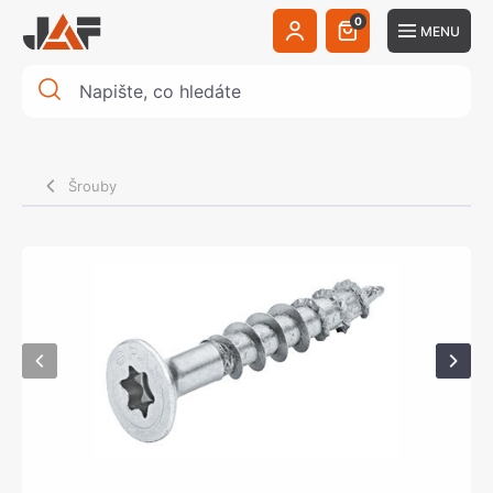
0
MENU
Šrouby