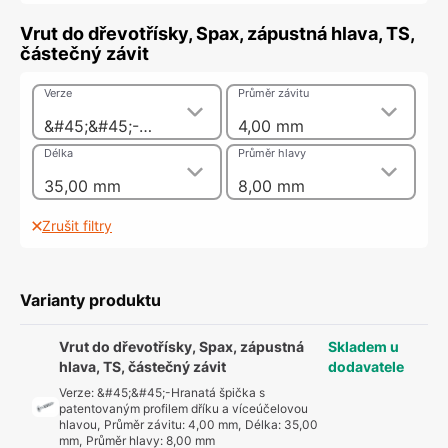
Vrut do dřevotřísky, Spax, zápustná hlava, TS,
částečný závit
Verze
Průměr závitu
&#45;&#45;-Hranatá špička s patentovaným profilem dříku a víceúčelovou hlavou
4,00 mm
Délka
Průměr hlavy
35,00 mm
8,00 mm
Zrušit filtry
Varianty produktu
Vrut do dřevotřísky, Spax, zápustná
Skladem u
hlava, TS, částečný závit
dodavatele
Verze
:
&#45;&#45;-Hranatá špička s
patentovaným profilem dříku a víceúčelovou
hlavou
,
Průměr závitu
:
4,00 mm
,
Délka
:
35,00
mm
,
Průměr hlavy
:
8,00 mm