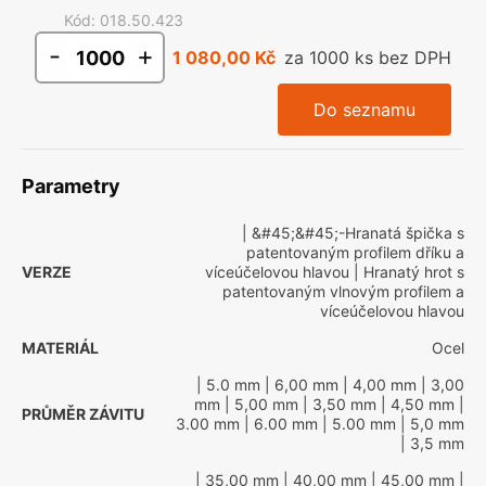
Kód
:
018.50.423
-
+
1 080,00 Kč
za 1000 ks bez DPH
Do seznamu
Parametry
| &#45;&#45;-Hranatá špička s
patentovaným profilem dříku a
VERZE
víceúčelovou hlavou
| Hranatý hrot s
patentovaným vlnovým profilem a
víceúčelovou hlavou
MATERIÁL
Ocel
| 5.0 mm
| 6,00 mm
| 4,00 mm
| 3,00
mm
| 5,00 mm
| 3,50 mm
| 4,50 mm
|
PRŮMĚR ZÁVITU
3.00 mm
| 6.00 mm
| 5.00 mm
| 5,0 mm
| 3,5 mm
| 35,00 mm
| 40,00 mm
| 45,00 mm
|