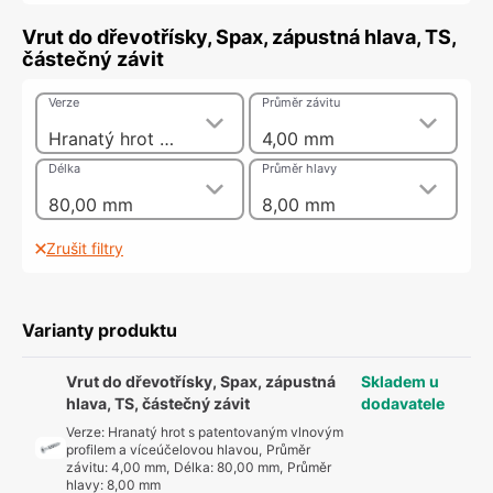
Vrut do dřevotřísky, Spax, zápustná hlava, TS,
částečný závit
Verze
Průměr závitu
Hranatý hrot s patentovaným vlnovým profilem a víceúčelovou hlavou
4,00 mm
Délka
Průměr hlavy
80,00 mm
8,00 mm
Zrušit filtry
Varianty produktu
Vrut do dřevotřísky, Spax, zápustná
Skladem u
hlava, TS, částečný závit
dodavatele
Verze
:
Hranatý hrot s patentovaným vlnovým
profilem a víceúčelovou hlavou
,
Průměr
závitu
:
4,00 mm
,
Délka
:
80,00 mm
,
Průměr
hlavy
:
8,00 mm