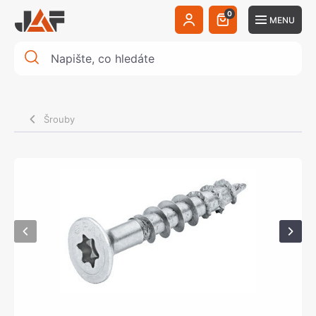
0
MENU
Šrouby