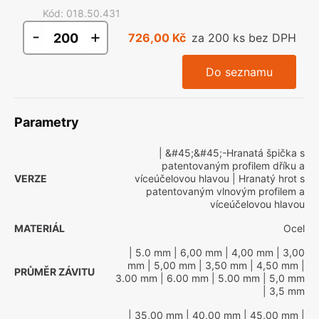
Kód
:
018.50.431
-
+
726,00 Kč
za 200 ks bez DPH
Do seznamu
Parametry
| &#45;&#45;-Hranatá špička s
patentovaným profilem dříku a
VERZE
víceúčelovou hlavou
| Hranatý hrot s
patentovaným vlnovým profilem a
víceúčelovou hlavou
MATERIÁL
Ocel
| 5.0 mm
| 6,00 mm
| 4,00 mm
| 3,00
mm
| 5,00 mm
| 3,50 mm
| 4,50 mm
|
PRŮMĚR ZÁVITU
3.00 mm
| 6.00 mm
| 5.00 mm
| 5,0 mm
| 3,5 mm
| 35,00 mm
| 40,00 mm
| 45,00 mm
|