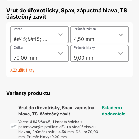
Vrut do dřevotřísky, Spax, zápustná hlava, TS,
částečný závit
Verze
Průměr závitu
&#45;&#45;-Hranatá špička s patentovaným profilem dříku a víceúčelovou hlavou
4,50 mm
Délka
Průměr hlavy
70,00 mm
9,00 mm
Zrušit filtry
Varianty produktu
Vrut do dřevotřísky, Spax, zápustná
Skladem u
hlava, TS, částečný závit
dodavatele
Verze
:
&#45;&#45;-Hranatá špička s
patentovaným profilem dříku a víceúčelovou
hlavou
,
Průměr závitu
:
4,50 mm
,
Délka
:
70,00
mm
,
Průměr hlavy
:
9,00 mm