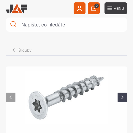
0
MENU
Šrouby