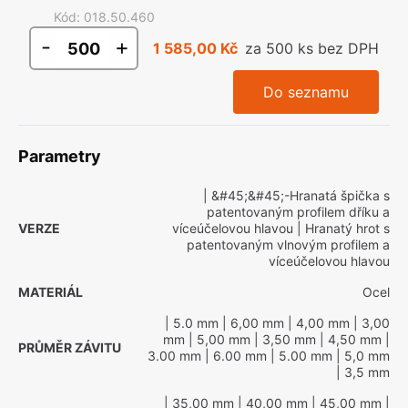
Kód
:
018.50.460
-
+
1 585,00 Kč
za 500 ks bez DPH
Do seznamu
Parametry
| &#45;&#45;-Hranatá špička s
patentovaným profilem dříku a
VERZE
víceúčelovou hlavou
| Hranatý hrot s
patentovaným vlnovým profilem a
víceúčelovou hlavou
MATERIÁL
Ocel
| 5.0 mm
| 6,00 mm
| 4,00 mm
| 3,00
mm
| 5,00 mm
| 3,50 mm
| 4,50 mm
|
PRŮMĚR ZÁVITU
3.00 mm
| 6.00 mm
| 5.00 mm
| 5,0 mm
| 3,5 mm
| 35,00 mm
| 40,00 mm
| 45,00 mm
|