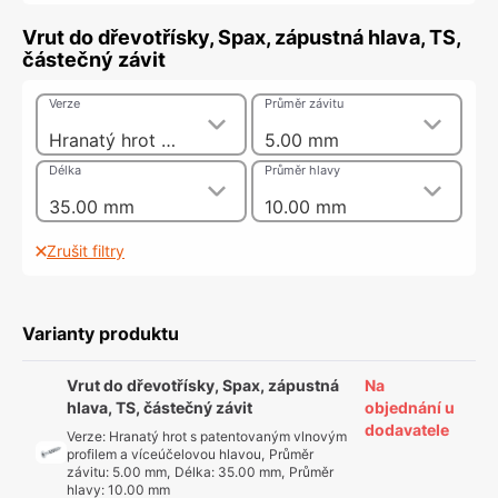
Vrut do dřevotřísky, Spax, zápustná hlava, TS,
částečný závit
Verze
Průměr závitu
Hranatý hrot s patentovaným vlnovým profilem a víceúčelovou hlavou
5.00 mm
Délka
Průměr hlavy
35.00 mm
10.00 mm
Zrušit filtry
Varianty produktu
Vrut do dřevotřísky, Spax, zápustná
Na
hlava, TS, částečný závit
objednání u
dodavatele
Verze
:
Hranatý hrot s patentovaným vlnovým
profilem a víceúčelovou hlavou
,
Průměr
závitu
:
5.00 mm
,
Délka
:
35.00 mm
,
Průměr
hlavy
:
10.00 mm