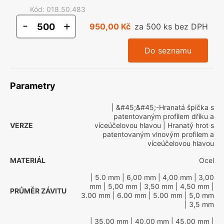
Kód
:
018.50.483
-
+
950,00 Kč
za 500 ks bez DPH
Do seznamu
Parametry
| &#45;&#45;-Hranatá špička s
patentovaným profilem dříku a
VERZE
víceúčelovou hlavou
| Hranatý hrot s
patentovaným vlnovým profilem a
víceúčelovou hlavou
MATERIÁL
Ocel
| 5.0 mm
| 6,00 mm
| 4,00 mm
| 3,00
mm
| 5,00 mm
| 3,50 mm
| 4,50 mm
|
PRŮMĚR ZÁVITU
3.00 mm
| 6.00 mm
| 5.00 mm
| 5,0 mm
| 3,5 mm
| 35,00 mm
| 40,00 mm
| 45,00 mm
|