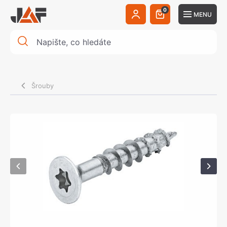
0
MENU
Šrouby