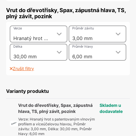
Vrut do dřevotřísky, Spax, zápustná hlava, TS,
plný závit, pozink
Verze
Průměr závitu
Hranatý hrot s patentovaným vlnovým profilem a víceúčelovou hlavou
3,00 mm
Délka
Průměr hlavy
30,00 mm
6,00 mm
Zrušit filtry
Varianty produktu
Vrut do dřevotřísky, Spax, zápustná
Skladem u
hlava, TS, plný závit, pozink
dodavatele
Verze
:
Hranatý hrot s patentovaným vlnovým
profilem a víceúčelovou hlavou
,
Průměr
závitu
:
3,00 mm
,
Délka
:
30,00 mm
,
Průměr
hlavy
:
6,00 mm