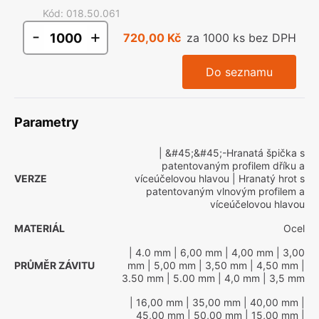
Kód
:
018.50.061
-
+
720,00 Kč
za 1000 ks bez DPH
Do seznamu
Parametry
| &#45;&#45;-Hranatá špička s
patentovaným profilem dříku a
VERZE
víceúčelovou hlavou
| Hranatý hrot s
patentovaným vlnovým profilem a
víceúčelovou hlavou
MATERIÁL
Ocel
| 4.0 mm
| 6,00 mm
| 4,00 mm
| 3,00
PRŮMĚR ZÁVITU
mm
| 5,00 mm
| 3,50 mm
| 4,50 mm
|
3.50 mm
| 5.00 mm
| 4,0 mm
| 3,5 mm
| 16,00 mm
| 35,00 mm
| 40,00 mm
|
45,00 mm
| 50,00 mm
| 15,00 mm
|