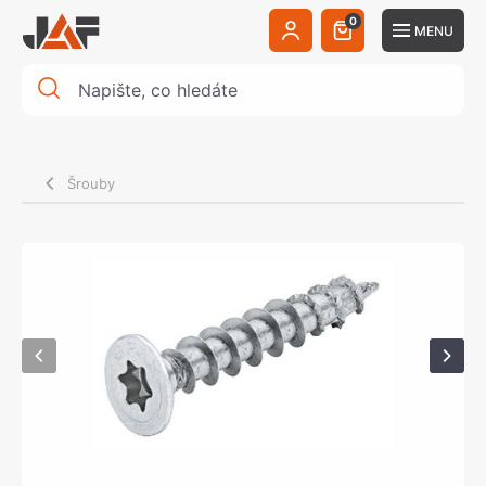
0
MENU
Šrouby