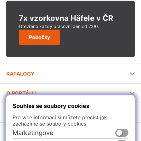
7x vzorkovna Häfele v ČR
Otevřeno každý pracovní den od 7:00.
Pobočky
KATALOGY
Nábytkové kování Häfele
O PORTÁLU
Stavební katalog Häfele
Souhlas se soubory cookies
Provozovatel portálu
Brožury Häfele
SORTIMENT
Jak používat portál
Pro více informací si můžete přečíst
jak
zacházíme se soubory cookies
Úchytky
POBOČKY
Marketingové
Nábytkové kování