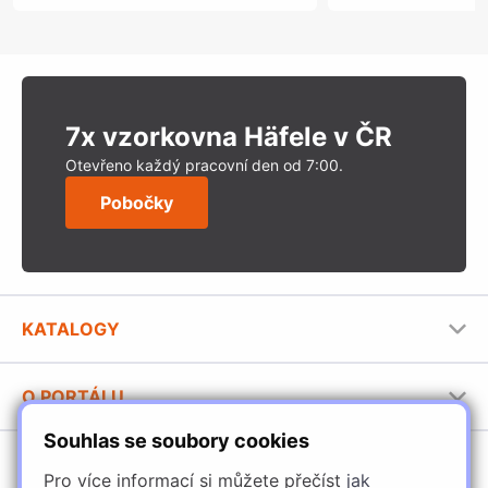
7x vzorkovna Häfele v ČR
Otevřeno každý pracovní den od 7:00.
Pobočky
KATALOGY
Nábytkové kování Häfele
O PORTÁLU
Stavební katalog Häfele
Souhlas se soubory cookies
Provozovatel portálu
Brožury Häfele
SORTIMENT
Jak používat portál
Pro více informací si můžete přečíst
jak