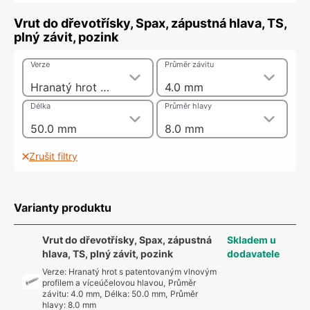
Vrut do dřevotřísky, Spax, zápustná hlava, TS,
plný závit, pozink
Verze
Průměr závitu
Hranatý hrot s patentovaným vlnovým profilem a víceúčelovou hlavou
4.0 mm
Délka
Průměr hlavy
50.0 mm
8.0 mm
Zrušit filtry
Varianty produktu
Vrut do dřevotřísky, Spax, zápustná
Skladem u
hlava, TS, plný závit, pozink
dodavatele
Verze
:
Hranatý hrot s patentovaným vlnovým
profilem a víceúčelovou hlavou
,
Průměr
závitu
:
4.0 mm
,
Délka
:
50.0 mm
,
Průměr
hlavy
:
8.0 mm