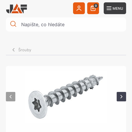
0
MENU
Šrouby