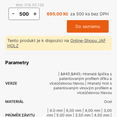
Kód
:
018.50.126
-
+
695,00 Kč
za 500 ks bez DPH
Do seznamu
Tento produkt je k dispozici na
Online-Shopu JAF
HOLZ
Parametry
| &#45;&#45;-Hranatá špička s
patentovaným profilem dříku a
VERZE
víceúčelovou hlavou
| Hranatý hrot s
patentovaným vlnovým profilem a
víceúčelovou hlavou
MATERIÁL
Ocel
| 4.0 mm
| 6,00 mm
| 4,00 mm
| 3,00
PRŮMĚR ZÁVITU
mm
| 5,00 mm
| 3,50 mm
| 4,50 mm
|