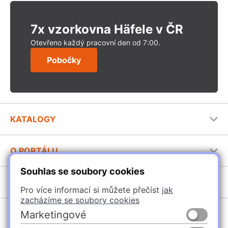
7x vzorkovna Häfele v ČR
Otevřeno každý pracovní den od 7:00.
Pobočky
KATALOGY
Nábytkové kování Häfele
O PORTÁLU
Stavební katalog Häfele
Souhlas se soubory cookies
Provozovatel portálu
Brožury Häfele
SORTIMENT
Jak používat portál
Pro více informací si můžete přečíst
jak
zacházíme se soubory cookies
Úchytky
POBOČKY
Marketingové
Nábytkové kování