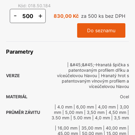
Kód
:
018.50.184
-
+
830,00 Kč
za 500 ks bez DPH
Do seznamu
Parametry
| &#45;&#45;-Hranatá špička s
patentovaným profilem dříku a
VERZE
víceúčelovou hlavou
| Hranatý hrot s
patentovaným vlnovým profilem a
víceúčelovou hlavou
MATERIÁL
Ocel
| 4.0 mm
| 6,00 mm
| 4,00 mm
| 3,00
PRŮMĚR ZÁVITU
mm
| 5,00 mm
| 3,50 mm
| 4,50 mm
|
3.50 mm
| 5.00 mm
| 4,0 mm
| 3,5 mm
| 16,00 mm
| 35,00 mm
| 40,00 mm
|
45,00 mm
| 50,00 mm
| 15,00 mm
|