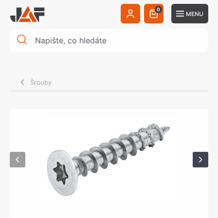
0
MENU
Šrouby