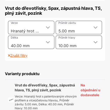
Vrut do dřevotřísky, Spax, zápustná hlava, TS,
plný závit, pozink
Verze
Průměr závitu
Hranatý hrot s patentovaným vlnovým profilem a víceúčelovou hlavou
5.00 mm
Délka
Průměr hlavy
40.00 mm
10.00 mm
Zrušit filtry
Varianty produktu
Vrut do dřevotřísky, Spax, zápustná
Na
hlava, TS, plný závit, pozink
objednání u
dodavatele
Verze
:
Hranatý hrot s patentovaným vlnovým
profilem a víceúčelovou hlavou
,
Průměr
závitu
:
5.00 mm
,
Délka
:
40.00 mm
,
Průměr
hlavy
:
10.00 mm