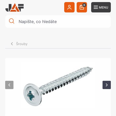
0
MENU
Šrouby