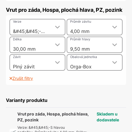
Vrut pro záda, Hospa, plochá hlava, PZ, pozink
Verze
Průměr závitu
&#45;&#45;-S hlavou podložky
4,00 mm
Délka
Průměr hlavy
30,00 mm
9,50 mm
Závit
Obalová jednotka
Plný závit
Orga-Box
Zrušit filtry
Varianty produktu
Vrut pro záda, Hospa, plochá hlava,
Skladem u
PZ, pozink
dodavatele
Verze
:
&#45;&#45;-S hlavou