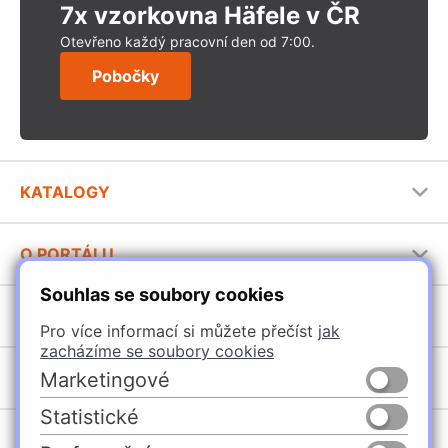
7x vzorkovna Häfele v ČR
Otevřeno každý pracovní den od 7:00.
Pobočky
KATALOGY
Nábytkové kování Häfele
O PORTÁLU
Stavební katalog Häfele
Souhlas se soubory cookies
Provozovatel portálu
Brožury Häfele
SORTIMENT
Jak používat portál
Pro více informací si můžete přečíst
jak
zacházíme se soubory cookies
Úchytky
POBOČKY
Marketingové
Nábytkové kování
Statistické
Domašín
Vybavení kuchyní