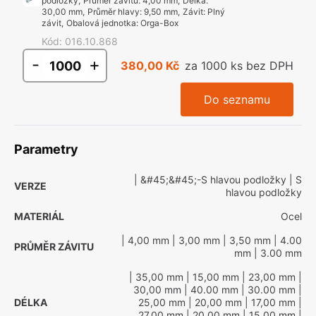
podložky
,
Průměr závitu
:
4,00 mm
,
Délka
:
30,00 mm
,
Průměr hlavy
:
9,50 mm
,
Závit
:
Plný
závit
,
Obalová jednotka
:
Orga-Box
Kód
:
016.10.868
-
+
380,00 Kč
za 1000 ks bez DPH
Do seznamu
Parametry
| &#45;&#45;-S hlavou podložky
| S
VERZE
hlavou podložky
MATERIÁL
Ocel
| 4,00 mm
| 3,00 mm
| 3,50 mm
| 4.00
PRŮMĚR ZÁVITU
mm
| 3.00 mm
| 35,00 mm
| 15,00 mm
| 23,00 mm
|
30,00 mm
| 40.00 mm
| 30.00 mm
|
DÉLKA
25,00 mm
| 20,00 mm
| 17,00 mm
|
27,00 mm
| 20.00 mm
| 15.00 mm
|