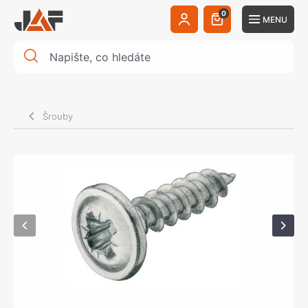
0
MENU
Šrouby