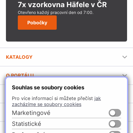
7x vzorkovna Häfele v ČR
Otevřeno každý pracovní den od 7:00.
Pobočky
KATALOGY
Nábytkové kování Häfele
O PORTÁLU
Stavební katalog Häfele
Souhlas se soubory cookies
Provozovatel portálu
Brožury Häfele
SORTIMENT
Jak používat portál
Pro více informací si můžete přečíst
jak
zacházíme se soubory cookies
Úchytky
POBOČKY
Marketingové
Nábytkové kování
Statistické
Domašín
Vybavení kuchyní