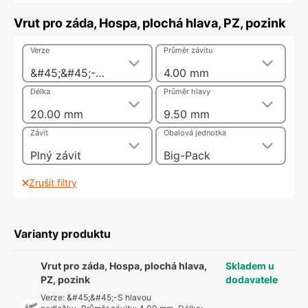
Vrut pro záda, Hospa, plochá hlava, PZ, pozink
Verze
Průměr závitu
&#45;&#45;-S hlavou podložky
4.00 mm
Délka
Průměr hlavy
20.00 mm
9.50 mm
Závit
Obalová jednotka
Plný závit
Big-Pack
Zrušit filtry
Varianty produktu
Vrut pro záda, Hospa, plochá hlava,
Skladem u
PZ, pozink
dodavatele
Verze
:
&#45;&#45;-S hlavou