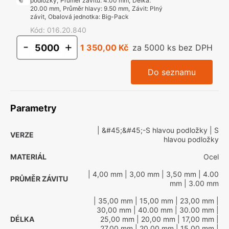
podložky
,
Průměr závitu
:
4.00 mm
,
Délka
:
20.00 mm
,
Průměr hlavy
:
9.50 mm
,
Závit
:
Plný
závit
,
Obalová jednotka
:
Big-Pack
Kód
:
016.20.840
-
+
1 350,00 Kč
za 5000 ks bez DPH
Do seznamu
Parametry
| &#45;&#45;-S hlavou podložky
| S
VERZE
hlavou podložky
MATERIÁL
Ocel
| 4,00 mm
| 3,00 mm
| 3,50 mm
| 4.00
PRŮMĚR ZÁVITU
mm
| 3.00 mm
| 35,00 mm
| 15,00 mm
| 23,00 mm
|
30,00 mm
| 40.00 mm
| 30.00 mm
|
DÉLKA
25,00 mm
| 20,00 mm
| 17,00 mm
|
27,00 mm
| 20.00 mm
| 15.00 mm
|