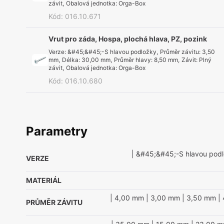
závit
,
Obalová jednotka
:
Orga-Box
Kód
:
016.10.671
Vrut pro záda, Hospa, plochá hlava, PZ, pozink
Verze
:
&#45;&#45;-S hlavou podložky
,
Průměr závitu
:
3,50
mm
,
Délka
:
30,00 mm
,
Průměr hlavy
:
8,50 mm
,
Závit
:
Plný
závit
,
Obalová jednotka
:
Orga-Box
Kód
:
016.10.680
Parametry
| &#45;&#45;-S hlavou pod
VERZE
MATERIÁL
| 4,00 mm
| 3,00 mm
| 3,50 mm
| 
PRŮMĚR ZÁVITU