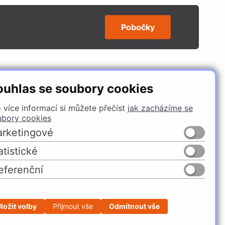
Pobočky
SLEDUJTE NÁS
ouhlas se soubory cookies
 více informací si můžete přečíst
jak zacházíme se
ubory cookies
rketingové
atistické
eferenční
Česko
Slovensko
ložit volby
Přijmout vše
Odmítnout vše
Profesionální e-shop na míru