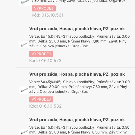
7.80 mm
,
Závit
:
Plný závit
,
Obalová jednotka
:
Orga-Box
VÝPRODEJ
Kód
:
016.10.561
Vrut pro záda, Hospa, plochá hlava, PZ, pozink
Verze
:
&#45;&#45;-S hlavou podložky
,
Průměr závitu
:
3,00
mm
,
Délka
:
25,00 mm
,
Průměr hlavy
:
7,80 mm
,
Závit
:
Plný
závit
,
Obalová jednotka
:
Orga-Box
VÝPRODEJ
Kód
:
016.10.573
Vrut pro záda, Hospa, plochá hlava, PZ, pozink
Verze
:
&#45;&#45;-S hlavou podložky
,
Průměr závitu
:
3.00
mm
,
Délka
:
30.00 mm
,
Průměr hlavy
:
7.80 mm
,
Závit
:
Plný
závit
,
Obalová jednotka
:
Orga-Box
VÝPRODEJ
Kód
:
016.10.582
Vrut pro záda, Hospa, plochá hlava, PZ, pozink
Verze
:
&#45;&#45;-S hlavou podložky
,
Průměr závitu
:
3,50
mm
,
Délka
:
25,00 mm
,
Průměr hlavy
:
8,50 mm
,
Závit
:
Plný