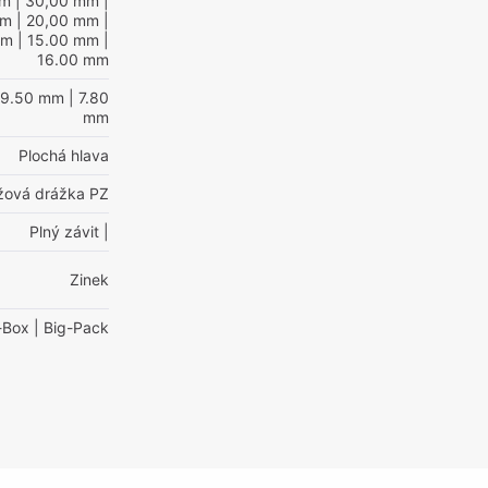
mm
| 30,00 mm
|
mm
| 20,00 mm
|
mm
| 15.00 mm
|
16.00 mm
 9.50 mm
| 7.80
mm
Plochá hlava
ížová drážka PZ
Plný závit
|
Zinek
-Box
| Big-Pack