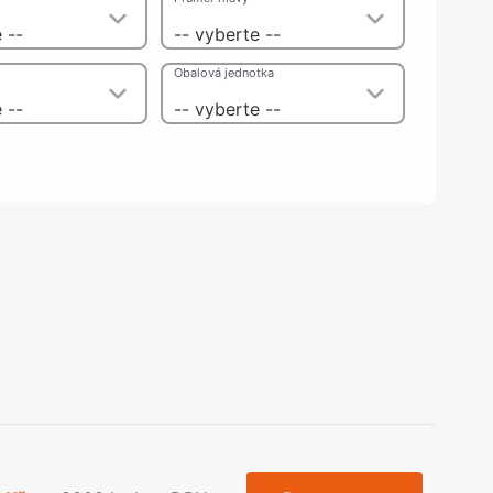
olečka
 --
-- vyberte --
olové nohy, Nábytkové nohy a
chanismy nastavení
Obalová jednotka
olová kování
bytkové kluzáky a kolečka
 --
-- vyberte --