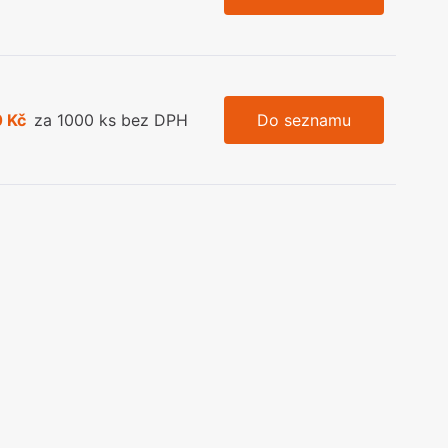
 Kč
za 1000 ks bez DPH
Do seznamu