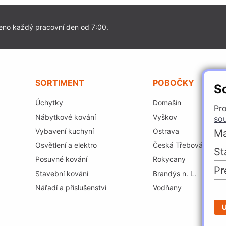
eno každý pracovní den od 7:00.
SORTIMENT
POBOČKY
S
Úchytky
Domašín
Pro
Nábytkové kování
Vyškov
so
Vybavení kuchyní
Ostrava
Ma
Osvětlení a elektro
Česká Třebová
St
Posuvné kování
Rokycany
Pr
Stavební kování
Brandýs n. L.
Nářadí a příslušenství
Vodňany
U