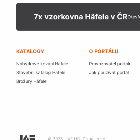
7x vzorkovna Häfele v ČR
Otevř
KATALOGY
O PORTÁLU
Nábytkové kování Häfele
Provozovatel portálu
Stavební katalog Häfele
Jak používat portál
Brožury Häfele
© 2026, JAF HOLZ spol. s r.o.