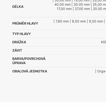
| 35,00 mm
| 15,00 mm
| 23,00 
40.00 mm
| 30.00 mm
| 25,00 
DÉLKA
17,00 mm
| 27,00 mm
| 20.00 
| 7,80 mm
| 8,50 mm
| 9,50 mm
|
PRŮMĚR HLAVY
TYP HLAVY
DRÁŽKA
Kř
ZÁVIT
BARVA/POVRCHOVÁ
ÚPRAVA
OBALOVÁ JEDNOTKA
| Orga