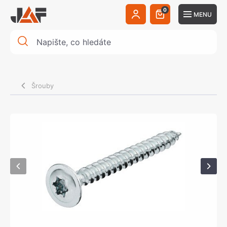
0
MENU
Šrouby