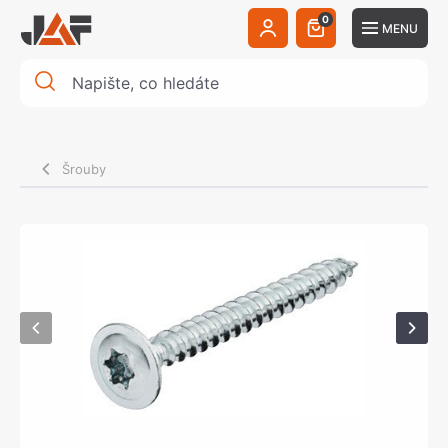
0
MENU
Šrouby